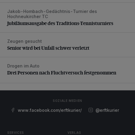
Jakob-Hombach-Gedächtnis-Turnier des
Jubiläumsausgabe des Traditions-Tennisturniers
Hochneukircher TC
Jubiläumsausgabe des Traditions-Tennisturniers
Zeugen gesucht
Senior wird bei Unfall schwer verletzt
Senior wird bei Unfall schwer verletzt
Drogen im Auto
Drei Personen nach Fluchtversuch festgenommen
Drei Personen nach Fluchtversuch festgenommen
SOZIALE MEDIEN
www.facebook.com/erftkurier/
@erftkurier
SERVICES
VERLAG