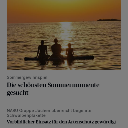
Die schönsten Sommermomente gesucht
Sommergewinnspiel
Die schönsten Sommermomente
gesucht
NABU Gruppe Jüchen überreicht begehrte
Vorbildlicher Einsatz für den Artenschutz gewürdigt
Schwalbenplakette
Vorbildlicher Einsatz für den Artenschutz gewürdigt