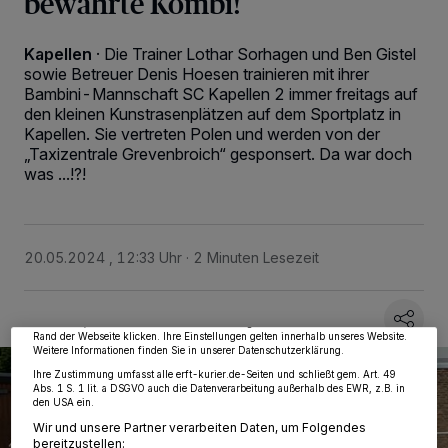
bewährte Kombi!
Kapellen
·
Die Trainer Lothar Sorhagen und Ben Gistel
sowie Betreuer Denis Hoesen trainieren mit ihrer
Bambini-Mannschaft SC Kapellen 2 immer freitags auf
den kleinen Kunstrasenplätzen auf dem Sportplatz in
Kapellen. Sie vertreten Polen und werden von der
„Taxizentrale Grevenbroich“ gesponsert. Da war doch
was ...!?!
Wir und unsere
218
-Partner speichern und greifen auf personenbezogene Daten
wie Browserdaten oder eindeutige Kennungen auf Ihrem Gerät zu. Durch Auswahl
von OK aktivieren Sie Tracking-Technologien für die unter „Wir und unsere
20.05.2024 , 12:33 Uhr
2 Minuten Lesezeit
Partner verarbeiten Daten, um Ihnen Dienste bereitzustellen“ aufgeführten
Zwecke. Wenn Tracker deaktiviert sind, sind manche Inhalte und Anzeigen
möglicherweise nicht mehr so relevant für Sie. Sie können dieses Menü jederzeit
wieder aufrufen, um Ihre Einstellungen zu ändern oder Ihre Einwilligung zu
widerrufen, indem Sie auf den Link Einstellungen oder Ablehnen am unteren
Rand der Webseite klicken. Ihre Einstellungen gelten innerhalb unseres Website.
Weitere Informationen finden Sie in unserer Datenschutzerklärung.
Ihre Zustimmung umfasst alle erft-kurier.de-Seiten und schließt gem. Art. 49
Abs. 1 S. 1 lit. a DSGVO auch die Datenverarbeitung außerhalb des EWR, z.B. in
den USA ein.
Wir und unsere Partner verarbeiten Daten, um Folgendes
bereitzustellen: