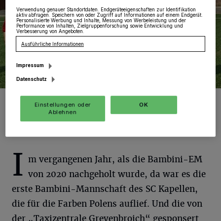
Verwendung genauer Standortdaten. Endgeräteeigenschaften zur Identifikation
aktiv abfragen. Speichern von oder Zugriff auf Informationen auf einem Endgerät.
Personalisierte Werbung und Inhalte, Messung von Werbeleistung und der
Performance von Inhalten, Zielgruppenforschung sowie Entwicklung und
Verbesserung von Angeboten.
Ausführliche Informationen
Impressum
Datenschutz
Foto: KV./Franco Catania
Einstellungen oder
OK
Ablehnen
I
m vergangenen Jahr, als die Bambini-EM
von 2020 nachgeholt wurde, da war es die
erste Bambini-Mannschaft des SC Kapellen,
die für die Farben Polens auflief. Und die von
der „Taxizentrale Grevenbroich“ gesponsert