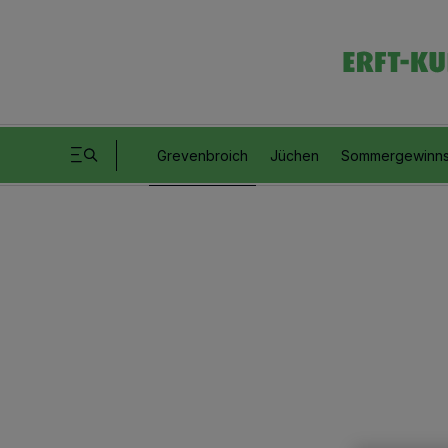
Grevenbroich
Jüchen
Sommergewinns