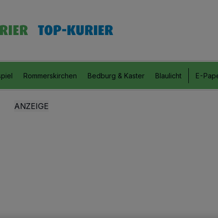
piel
Rommerskirchen
Bedburg & Kaster
Blaulicht
E-Pap