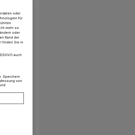
erdaten oder
chnologien für
führten
cht mehr so
 ändern oder
ren Rand der
 finden Sie in
. a DSGVO auch
n. Speichern
, Messung von
 und