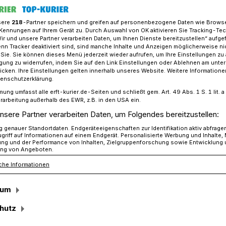
sere
218
-Partner speichern und greifen auf personenbezogene Daten wie Brows
Kennungen auf Ihrem Gerät zu. Durch Auswahl von OK aktivieren Sie Tracking-Te
Wir und unsere Partner verarbeiten Daten, um Ihnen Dienste bereitzustellen“ aufge
ch: Feuerwehr verändert Fahrzeugverteilung​ im Stadtgebiet
n Tracker deaktiviert sind, sind manche Inhalte und Anzeigen möglicherweise ni
r Sie. Sie können dieses Menü jederzeit wieder aufrufen, um Ihre Einstellungen zu
ligung zu widerrufen, indem Sie auf den Link Einstellungen oder Ablehnen am unte
icken. Ihre Einstellungen gelten innerhalb unseres Website. Weitere Informationen
tenschutzerklärung.
mung umfasst alle erft-kurier.de-Seiten und schließt gem. Art. 49 Abs. 1 S. 1 lit
erändert
rarbeitung außerhalb des EWR, z.B. in den USA ein.
nsere Partner verarbeiten Daten, um Folgendes bereitzustellen:
teilung
genauer Standortdaten. Endgeräteeigenschaften zur Identifikation aktiv abfrage
griff auf Informationen auf einem Endgerät. Personalisierte Werbung und Inhalte
ung und der Performance von Inhalten, Zielgruppenforschung sowie Entwicklung
ng von Angeboten.
che Informationen
euerwehr Grevenbroich zukünftig noch
wurden im Brandschutzbedarfsplan einige
sum
gelistet. Diese Änderungen konnten jetzt
lzogen werden. Damit wurde die
hutz
tgebiet auch auf neue