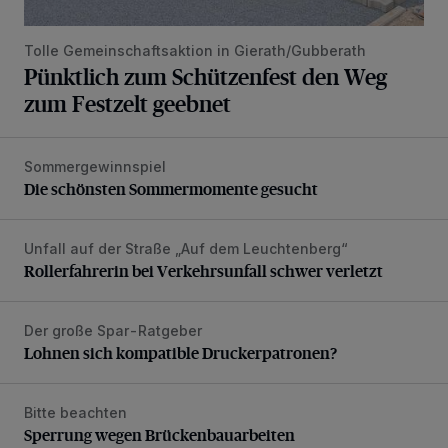
Tolle Gemeinschaftsaktion in Gierath/Gubberath
Pünktlich zum Schützenfest den Weg
zum Festzelt geebnet
Sommergewinnspiel
Die schönsten Sommermomente gesucht
Die schönsten Sommermomente gesucht
Unfall auf der Straße „Auf dem Leuchtenberg“
Rollerfahrerin bei Verkehrsunfall schwer verletzt
Rollerfahrerin bei Verkehrsunfall schwer verletzt
Der große Spar-Ratgeber
Lohnen sich kompatible Druckerpatronen?
Lohnen sich kompatible Druckerpatronen?
Bitte beachten
Sperrung wegen Brückenbauarbeiten
Sperrung wegen Brückenbauarbeiten