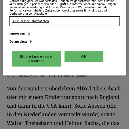
Verwendung genauer Standortdaten. Endgeräteeigenschaften zur Identifikation
aktiv abfragen. Speichern von oder Zugriff auf Informationen auf einem Endgerät.
Personalisierte Werbung und Inhalte, Messung von Werbeleistung und der
Performance von Inhalten, Zielgruppenforschung sowie Entwicklung und
Verbesserung von Angeboten.
Ausführliche Informationen
Impressum
Datenschutz
Einstellungen oder
OK
Ablehnen
Abschluss-Gedenken auf dem Hemmerden Friedhof. Rechts steht
Ulrich Herlitz, Autor der nebenstehenden Zeilen.
Von den Kindern überlebten Alfred Theisebach
(der mit einem Kindertransport nach England
und dann in die USA kam), Sofie Aussen (die
in den Niederlanden versteckt wurde) sowie
Walter Theisebach und Helmut Sachs, die das