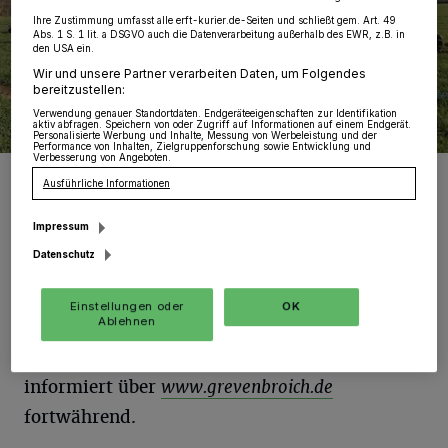
Ihre Zustimmung umfasst alle erft-kurier.de-Seiten und schließt gem. Art. 49
Abs. 1 S. 1 lit. a DSGVO auch die Datenverarbeitung außerhalb des EWR, z.B. in
den USA ein.
Wir und unsere Partner verarbeiten Daten, um Folgendes
bereitzustellen:
Verwendung genauer Standortdaten. Endgeräteeigenschaften zur Identifikation
aktiv abfragen. Speichern von oder Zugriff auf Informationen auf einem Endgerät.
Personalisierte Werbung und Inhalte, Messung von Werbeleistung und der
Performance von Inhalten, Zielgruppenforschung sowie Entwicklung und
Verbesserung von Angeboten.
Foto: SGV.
Ausführliche Informationen
Impressum
Datenschutz
D
ie Stadt Grevenbroich ist im ständigen
Einstellungen oder
OK
Ablehnen
Austausch mit dem
Kampfmittelbeseitigungsdienst (KBD) und
informiert über
www.grevenbroich.de
fortwährend.