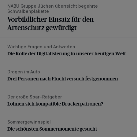
NABU Gruppe Jüchen überreicht begehrte
Schwalbenplakette
Vorbildlicher Einsatz für den
Artenschutz gewürdigt
Wichtige Fragen und Antworten
Die Rolle der Digitalisierung in unserer heutigen Welt
Die Rolle der Digitalisierung in unserer heutigen Welt
Drogen im Auto
Drei Personen nach Fluchtversuch festgenommen
Drei Personen nach Fluchtversuch festgenommen
Der große Spar-Ratgeber
Lohnen sich kompatible Druckerpatronen?
Lohnen sich kompatible Druckerpatronen?
Sommergewinnspiel
Die schönsten Sommermomente gesucht
Die schönsten Sommermomente gesucht