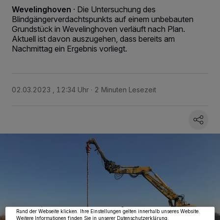
Wevelinghoven
·
Die Untersuchung des
Blindgängerverdachtspunkts auf einem unbebauten
Grundstück in Wevelinghoven verläuft nach Plan.
Aktuell ist davon auszugehen, dass bereits am
Nachmittag ein Ergebnis vorliegt.
02.03.2023 , 12:34 Uhr
2 Minuten Lesezeit
Wir und unsere
218
-Partner speichern und greifen auf personenbezogene Daten
wie Browserdaten oder eindeutige Kennungen auf Ihrem Gerät zu. Durch Auswahl
von OK aktivieren Sie Tracking-Technologien für die unter „Wir und unsere
Partner verarbeiten Daten, um Ihnen Dienste bereitzustellen“ aufgeführten
Zwecke. Wenn Tracker deaktiviert sind, sind manche Inhalte und Anzeigen
möglicherweise nicht mehr so relevant für Sie. Sie können dieses Menü jederzeit
wieder aufrufen, um Ihre Einstellungen zu ändern oder Ihre Einwilligung zu
widerrufen, indem Sie auf den Link Einstellungen oder Ablehnen am unteren
Rand der Webseite klicken. Ihre Einstellungen gelten innerhalb unseres Website.
Weitere Informationen finden Sie in unserer Datenschutzerklärung.