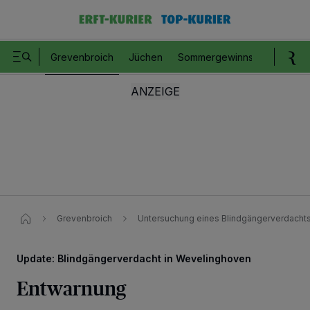
Grevenbroich
Jüchen
Sommergewinnspiel
Romm
Grevenbroich
Untersuchung eines Blindgängerverdachts
Update: Blindgängerverdacht in Wevelinghoven
Entwarnung