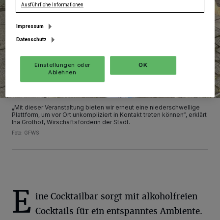
Ausführliche Informationen
Impressum
Datenschutz
Einstellungen oder
OK
Ablehnen
„Mit dieser Veranstaltung bieten wir erneut eine niederschwellige
Plattform, um vor Ort unkompliziert in Kontakt treten können“, erklärt
Ina Grothof, Wirschaftsförderin der Stadt.
Foto: GFWS
E
ine Cocktailbar sorgt mit alkoholfreien
Cocktails für ein entspanntes Ambiente.