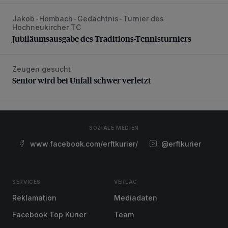
Jakob-Hombach-Gedächtnis-Turnier des
Jubiläumsausgabe des Traditions-Tennisturniers
Hochneukircher TC
Jubiläumsausgabe des Traditions-Tennisturniers
Zeugen gesucht
Senior wird bei Unfall schwer verletzt
Senior wird bei Unfall schwer verletzt
SOZIALE MEDIEN
www.facebook.com/erftkurier/
@erftkurier
SERVICES
VERLAG
Reklamation
Mediadaten
Facebook Top Kurier
Team