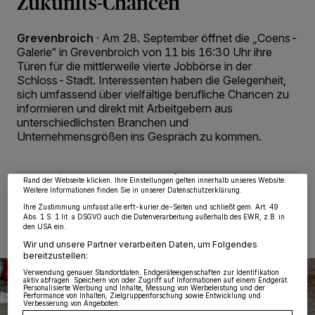
Zukunfts-Chancen
Grevenbroich
·
Am 28. September öffnet die „Coens-
Galerie“ in Grevenbroich von 11 bis 16:30 Uhr ihre
Türen für die mittlerweile vierte Jobbörse in der
Schloss-Stadt. Interessenten haben die Gelegenheit,
sich umfassend über vielfältige berufliche Chancen zu
Wir und unsere
218
-Partner speichern und greifen auf personenbezogene Daten
informieren und direkt mit Arbeitgebern aus
wie Browserdaten oder eindeutige Kennungen auf Ihrem Gerät zu. Durch Auswahl
unterschiedlichsten Branchen und
von OK aktivieren Sie Tracking-Technologien für die unter „Wir und unsere
Partner verarbeiten Daten, um Ihnen Dienste bereitzustellen“ aufgeführten
Unternehmensgrößen ins Gespräch zu kommen.
Zwecke. Wenn Tracker deaktiviert sind, sind manche Inhalte und Anzeigen
möglicherweise nicht mehr so relevant für Sie. Sie können dieses Menü jederzeit
wieder aufrufen, um Ihre Einstellungen zu ändern oder Ihre Einwilligung zu
widerrufen, indem Sie auf den Link Einstellungen oder Ablehnen am unteren
Rand der Webseite klicken. Ihre Einstellungen gelten innerhalb unseres Website.
Weitere Informationen finden Sie in unserer Datenschutzerklärung.
24.09.2025 , 00:26 Uhr
2 Minuten Lesezeit
Ihre Zustimmung umfasst alle erft-kurier.de-Seiten und schließt gem. Art. 49
Abs. 1 S. 1 lit. a DSGVO auch die Datenverarbeitung außerhalb des EWR, z.B. in
den USA ein.
Wir und unsere Partner verarbeiten Daten, um Folgendes
bereitzustellen:
Verwendung genauer Standortdaten. Endgeräteeigenschaften zur Identifikation
aktiv abfragen. Speichern von oder Zugriff auf Informationen auf einem Endgerät.
Personalisierte Werbung und Inhalte, Messung von Werbeleistung und der
Performance von Inhalten, Zielgruppenforschung sowie Entwicklung und
Verbesserung von Angeboten.