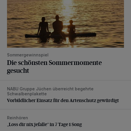
Sommergewinnspiel
Die schönsten Sommermomente
gesucht
NABU Gruppe Jüchen überreicht begehrte
Vorbildlicher Einsatz für den Artenschutz gewürdigt
Schwalbenplakette
Vorbildlicher Einsatz für den Artenschutz gewürdigt
Reinhören
„Loss dir nix jefalle“ in 7 Tage 1 Song
„Loss dir nix jefalle“ in 7 Tage 1 Song