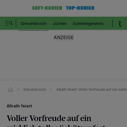
Grevenbroich
Jüchen
Sommergewinnspiel
Romm
Grevenbroich
Allrath feiert: Voller Vorfreude auf ein wirk
Allrath feiert
Voller Vorfreude auf ein