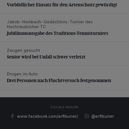
Vorbildlicher Einsatz für den Artenschutz gewürdigt
Jakob-Hombach-Gedächtnis-Turnier des
Jubiläumsausgabe des Traditions-Tennisturniers
Hochneukircher TC
Jubiläumsausgabe des Traditions-Tennisturniers
Zeugen gesucht
Senior wird bei Unfall schwer verletzt
Senior wird bei Unfall schwer verletzt
Drogen im Auto
Drei Personen nach Fluchtversuch festgenommen
Drei Personen nach Fluchtversuch festgenommen
SOZIALE MEDIEN
www.facebook.com/erftkurier/
@erftkurier