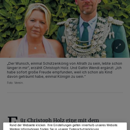
„Der Wunsch, einmal Schützenkönig von Allrath zu sein, lebte schon
länger in mir“, erzählt Christoph Holz. Und Gattin Wendi ergänzt: „Ich
habe sofort große Freude empfunden, weil ich schon als Kind
davon geträumt habe, einmal Königin zu sein.“
Foto: Verein.
Wir und unsere
218
-Partner speichern und greifen auf personenbezogene Daten
wie Browserdaten oder eindeutige Kennungen auf Ihrem Gerät zu. Durch Auswahl
von OK aktivieren Sie Tracking-Technologien für die unter „Wir und unsere
Partner verarbeiten Daten, um Ihnen Dienste bereitzustellen“ aufgeführten
Zwecke. Wenn Tracker deaktiviert sind, sind manche Inhalte und Anzeigen
möglicherweise nicht mehr so relevant für Sie. Sie können dieses Menü jederzeit
F
wieder aufrufen, um Ihre Einstellungen zu ändern oder Ihre Einwilligung zu
ür Christoph Holz ging mit dem
widerrufen, indem Sie auf den Link Einstellungen oder Ablehnen am unteren
Rand der Webseite klicken. Ihre Einstellungen gelten innerhalb unseres Website.
Königsschuss am Schützenfestmontag
Weitere Informationen finden Sie in unserer Datenschutzerklärung.