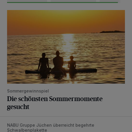
Die schönsten Sommermomente gesucht
Sommergewinnspiel
Die schönsten Sommermomente
gesucht
NABU Gruppe Jüchen überreicht begehrte
Vorbildlicher Einsatz für den Artenschutz gewürdigt
Schwalbenplakette