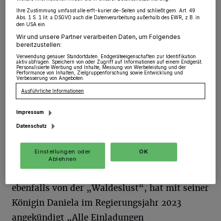
2024 ein großer Traum in Erfüllung. „Der
Ihre Zustimmung umfasst alle erft-kurier.de-Seiten und schließt gem. Art. 49
Abs. 1 S. 1 lit. a DSGVO auch die Datenverarbeitung außerhalb des EWR, z.B. in
den USA ein.
Wunsch, einmal Schützenkönig von Allrath zu
Wir und unsere Partner verarbeiten Daten, um Folgendes
sein, lebte schon länger in mir“, erzählt er.
bereitzustellen:
Wendi Holz stand diesem Vorhaben von
Verwendung genauer Standortdaten. Endgeräteeigenschaften zur Identifikation
aktiv abfragen. Speichern von oder Zugriff auf Informationen auf einem Endgerät.
Personalisierte Werbung und Inhalte, Messung von Werbeleistung und der
Anfang an mit Begeisterung gegenüber: „Ich
Performance von Inhalten, Zielgruppenforschung sowie Entwicklung und
Verbesserung von Angeboten.
habe sofort große Freude empfunden, weil ich
Ausführliche Informationen
schon als Kind davon geträumt habe, einmal
Impressum
Königin zu sein.“ So wurde aus einem Traum
Datenschutz
Wirklichkeit und beide sind voller Vorfreude
auf die bevorstehenden Aufgaben.
Einstellungen oder
OK
Ablehnen
Und die Fußstapfen sind groß! Stefan Eßer,
ebenfalls von der „Waldeslust“, hat mit seiner
Königin Daniela im Regierungsjahr 2023
angekündigt „Alle Einladungen