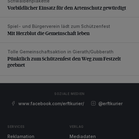
Schwalbenplakette
Vorbildlicher Einsatz für den Artenschutz gewürdigt
Spiel- und Bürgerverein lädt zum Schützenfest
Mit Herzblut die Gemeinschaft leben
Mit Herzblut die Gemeinschaft leben
Tolle Gemeinschaftsaktion in Gierath/Gubberath
Pünktlich zum Schützenfest den Weg zum Festzelt geebne
Pünktlich zum Schützenfest den Weg zum Festzelt
geebnet
SOZIALE MEDIEN
www.facebook.com/erftkurier/
@erftkurier
SERVICES
VERLAG
Reklamation
Mediadaten