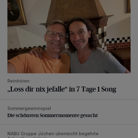
Reinhören
„Loss dir nix jefalle“ in 7 Tage 1 Song
Sommergewinnspiel
Die schönsten Sommermomente gesucht
Die schönsten Sommermomente gesucht
NABU Gruppe Jüchen überreicht begehrte
Vorbildlicher Einsatz für den Artenschutz gewürdigt