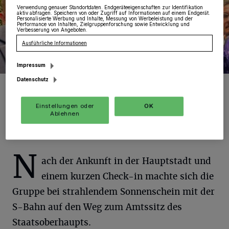
Verwendung genauer Standortdaten. Endgeräteeigenschaften zur Identifikation
aktiv abfragen. Speichern von oder Zugriff auf Informationen auf einem Endgerät.
Personalisierte Werbung und Inhalte, Messung von Werbeleistung und der
Performance von Inhalten, Zielgruppenforschung sowie Entwicklung und
Verbesserung von Angeboten.
Ausführliche Informationen
Impressum
Datenschutz
Pascal bei Steinmeier
Foto: Bodewein
Einstellungen oder
OK
Ablehnen
N
ach der Ankunft in der Hauptstadt und
einem kurzen Check-in machte sich die
Gruppe bei strahlendem Sonnenschein mit der
S-Bahn auf den Weg zum Amtssitz des
Staatsoberhaupts.