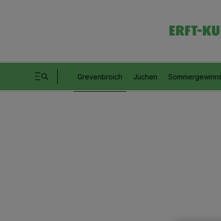
Grevenbroich
Jüchen
Sommergewinns