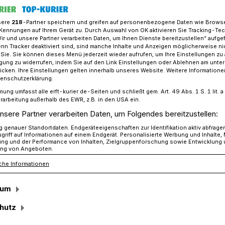
sere
218
-Partner speichern und greifen auf personenbezogene Daten wie Brows
Kennungen auf Ihrem Gerät zu. Durch Auswahl von OK aktivieren Sie Tracking-Te
Wir und unsere Partner verarbeiten Daten, um Ihnen Dienste bereitzustellen“ aufge
humacher und die „Neules“
n Tracker deaktiviert sind, sind manche Inhalte und Anzeigen möglicherweise ni
r Sie. Sie können dieses Menü jederzeit wieder aufrufen, um Ihre Einstellungen zu
ligung zu widerrufen, indem Sie auf den Link Einstellungen oder Ablehnen am unte
icken. Ihre Einstellungen gelten innerhalb unseres Website. Weitere Informationen
nter den Baum kommt
tenschutzerklärung.
mung umfasst alle erft-kurier.de-Seiten und schließt gem. Art. 49 Abs. 1 S. 1 lit
macher und die
rarbeitung außerhalb des EWR, z.B. in den USA ein.
nsere Partner verarbeiten Daten, um Folgendes bereitzustellen:
genauer Standortdaten. Endgeräteeigenschaften zur Identifikation aktiv abfrage
griff auf Informationen auf einem Endgerät. Personalisierte Werbung und Inhalte
ung und der Performance von Inhalten, Zielgruppenforschung sowie Entwicklung
ng von Angeboten.
che Informationen
vents- und Weihnachtszeit wie Christbaum
 mit dem Jesus-Kind, Maria und Josef,
sum
den Weisen aus dem Morgenland. Die
it Prominenten aus der Stadt über ihre
hutz
n und dabei kam so manche Besonderheit