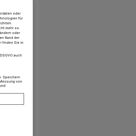
erdaten oder
chnologien für
führten
cht mehr so
 ändern oder
ren Rand der
 finden Sie in
. a DSGVO auch
n. Speichern
, Messung von
 und