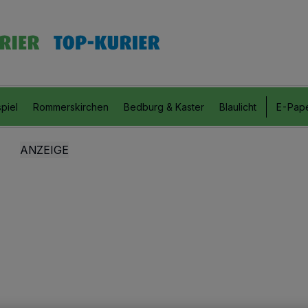
piel
Rommerskirchen
Bedburg & Kaster
Blaulicht
E-Pap