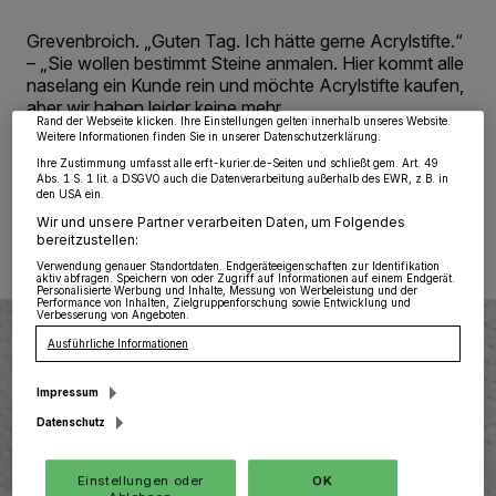
wie Browserdaten oder eindeutige Kennungen auf Ihrem Gerät zu. Durch Auswahl
von OK aktivieren Sie Tracking-Technologien für die unter „Wir und unsere
Grevenbroich. „Guten Tag. Ich hätte gerne Acrylstifte.“
Partner verarbeiten Daten, um Ihnen Dienste bereitzustellen“ aufgeführten
– „Sie wollen bestimmt Steine anmalen. Hier kommt alle
Zwecke. Wenn Tracker deaktiviert sind, sind manche Inhalte und Anzeigen
möglicherweise nicht mehr so relevant für Sie. Sie können dieses Menü jederzeit
naselang ein Kunde rein und möchte Acrylstifte kaufen,
wieder aufrufen, um Ihre Einstellungen zu ändern oder Ihre Einwilligung zu
aber wir haben leider keine mehr.
widerrufen, indem Sie auf den Link Einstellungen oder Ablehnen am unteren
Rand der Webseite klicken. Ihre Einstellungen gelten innerhalb unseres Website.
Weitere Informationen finden Sie in unserer Datenschutzerklärung.
Ihre Zustimmung umfasst alle erft-kurier.de-Seiten und schließt gem. Art. 49
Abs. 1 S. 1 lit. a DSGVO auch die Datenverarbeitung außerhalb des EWR, z.B. in
den USA ein.
26.07.2019 , 09:22 Uhr
Eine Minute Lesezeit
Wir und unsere Partner verarbeiten Daten, um Folgendes
bereitzustellen:
Verwendung genauer Standortdaten. Endgeräteeigenschaften zur Identifikation
aktiv abfragen. Speichern von oder Zugriff auf Informationen auf einem Endgerät.
Personalisierte Werbung und Inhalte, Messung von Werbeleistung und der
Performance von Inhalten, Zielgruppenforschung sowie Entwicklung und
Verbesserung von Angeboten.
Ausführliche Informationen
Impressum
Datenschutz
Einstellungen oder
OK