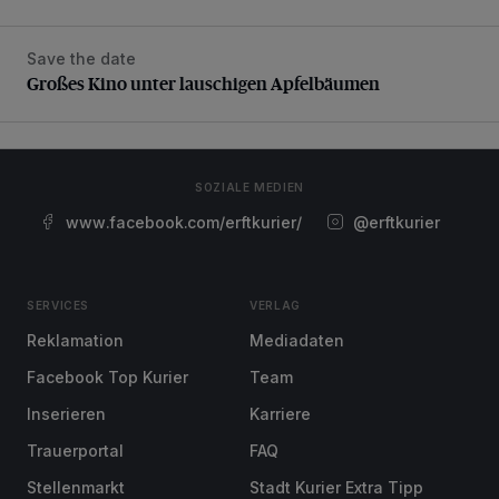
Save the date
Großes Kino unter lauschigen Apfelbäumen
Großes Kino unter lauschigen Apfelbäumen
SOZIALE MEDIEN
www.facebook.com/erftkurier/
@erftkurier
SERVICES
VERLAG
Reklamation
Mediadaten
Facebook Top Kurier
Team
Inserieren
Karriere
Trauerportal
FAQ
Stellenmarkt
Stadt Kurier Extra Tipp