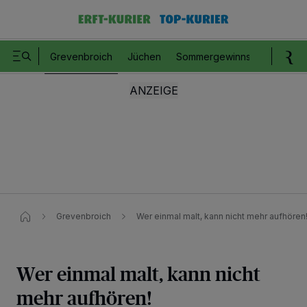
Grevenbroich
Jüchen
Sommergewinnspiel
Romm
Grevenbroich
Wer einmal malt, kann nicht mehr aufhören
Wer einmal malt, kann nicht
mehr aufhören!
Wir und unsere
218
-Partner speichern und greifen auf personenbezogene Daten