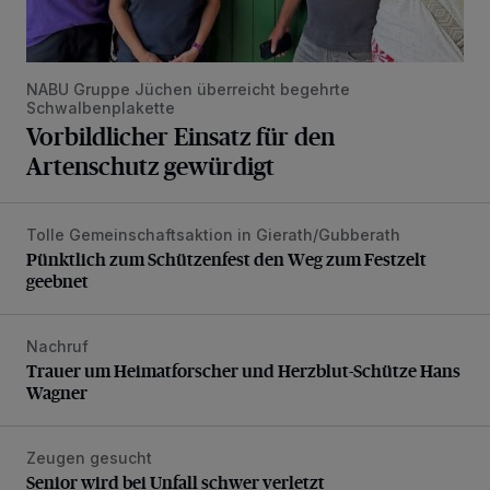
NABU Gruppe Jüchen überreicht begehrte
Schwalbenplakette
Vorbildlicher Einsatz für den
Artenschutz gewürdigt
Tolle Gemeinschaftsaktion in Gierath/Gubberath
Pünktlich zum Schützenfest den Weg zum Festzelt geebne
Pünktlich zum Schützenfest den Weg zum Festzelt
geebnet
Nachruf
Trauer um Heimatforscher und Herzblut-Schütze Hans W
Trauer um Heimatforscher und Herzblut-Schütze Hans
Wagner
Zeugen gesucht
Senior wird bei Unfall schwer verletzt
Senior wird bei Unfall schwer verletzt