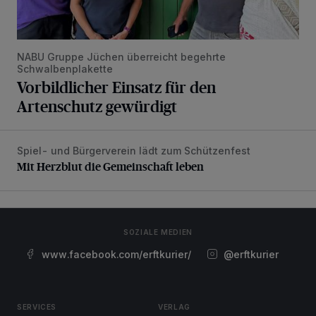
NABU Gruppe Jüchen überreicht begehrte
Schwalbenplakette
Vorbildlicher Einsatz für den
Artenschutz gewürdigt
Spiel- und Bürgerverein lädt zum Schützenfest
Mit Herzblut die Gemeinschaft leben
Mit Herzblut die Gemeinschaft leben
SOZIALE MEDIEN
www.facebook.com/erftkurier/
@erftkurier
SERVICES
VERLAG