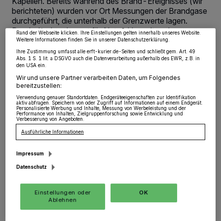
Kapellen. Bereits während des Brand-Ereignisses (wir
Zwecke. Wenn Tracker deaktiviert sind, sind manche Inhalte und Anzeigen
berichteten) wurden vor Ort Messungen der Brandgase
möglicherweise nicht mehr so relevant für Sie. Sie können dieses Menü jederzeit
durchgeführt, die unterhalb der Grenzwerte lagen.
wieder aufrufen, um Ihre Einstellungen zu ändern oder Ihre Einwilligung zu
widerrufen, indem Sie auf den Link Einstellungen oder Ablehnen am unteren
Durch das Landesamt für Natur, Umwelt und
Rand der Webseite klicken. Ihre Einstellungen gelten innerhalb unseres Website.
Verbraucherschutz (LANUV) wurden drei Proben der
Weitere Informationen finden Sie in unserer Datenschutzerklärung.
Brandrückstände untersucht, die über dem
Ihre Zustimmung umfasst alle erft-kurier.de-Seiten und schließt gem. Art. 49
benachbarten Wohngebiet niedergegangen sind.
Abs. 1 S. 1 lit. a DSGVO auch die Datenverarbeitung außerhalb des EWR, z.B. in
den USA ein.
Wir und unsere Partner verarbeiten Daten, um Folgendes
bereitzustellen:
Verwendung genauer Standortdaten. Endgeräteeigenschaften zur Identifikation
23.07.2019 , 12:30 Uhr
Eine Minute Lesezeit
aktiv abfragen. Speichern von oder Zugriff auf Informationen auf einem Endgerät.
Personalisierte Werbung und Inhalte, Messung von Werbeleistung und der
Performance von Inhalten, Zielgruppenforschung sowie Entwicklung und
Verbesserung von Angeboten.
Ausführliche Informationen
Impressum
Datenschutz
D
iese stammen von der
Einstellungen oder
OK
Ablehnen
Windschutzscheibe eines Pkw