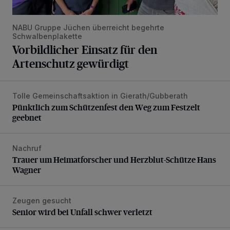
NABU Gruppe Jüchen überreicht begehrte
Schwalbenplakette
Vorbildlicher Einsatz für den
Artenschutz gewürdigt
Tolle Gemeinschaftsaktion in Gierath/Gubberath
Pünktlich zum Schützenfest den Weg zum Festzelt geebne
Pünktlich zum Schützenfest den Weg zum Festzelt
geebnet
Nachruf
Trauer um Heimatforscher und Herzblut-Schütze Hans W
Trauer um Heimatforscher und Herzblut-Schütze Hans
Wagner
Zeugen gesucht
Senior wird bei Unfall schwer verletzt
Senior wird bei Unfall schwer verletzt