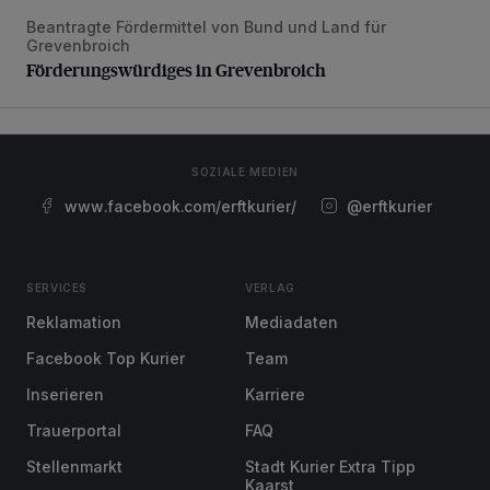
Beantragte Fördermittel von Bund und Land für
Förderungswürdiges in Grevenbroich
Grevenbroich
Förderungswürdiges in Grevenbroich
SOZIALE MEDIEN
www.facebook.com/erftkurier/
@erftkurier
SERVICES
VERLAG
Reklamation
Mediadaten
Facebook Top Kurier
Team
Inserieren
Karriere
Trauerportal
FAQ
Stellenmarkt
Stadt Kurier Extra Tipp
Kaarst