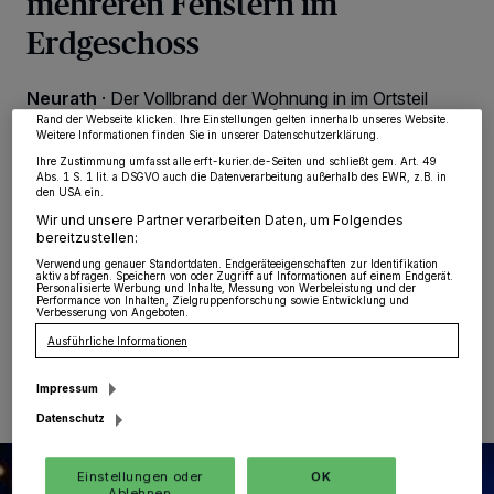
mehreren Fenstern im
wie Browserdaten oder eindeutige Kennungen auf Ihrem Gerät zu. Durch Auswahl
von OK aktivieren Sie Tracking-Technologien für die unter „Wir und unsere
Erdgeschoss
Partner verarbeiten Daten, um Ihnen Dienste bereitzustellen“ aufgeführten
Zwecke. Wenn Tracker deaktiviert sind, sind manche Inhalte und Anzeigen
möglicherweise nicht mehr so relevant für Sie. Sie können dieses Menü jederzeit
wieder aufrufen, um Ihre Einstellungen zu ändern oder Ihre Einwilligung zu
Neurath
·
Der Vollbrand der Wohnung in im Ortsteil
widerrufen, indem Sie auf den Link Einstellungen oder Ablehnen am unteren
Neurath löste am Donnerstagabend kurz nach 18 Uhr
Rand der Webseite klicken. Ihre Einstellungen gelten innerhalb unseres Website.
Weitere Informationen finden Sie in unserer Datenschutzerklärung.
einen größeren Einsatz der Grevenbroicher Feuerwehr
aus. An der Straße „Am Dornbusch“ war in einem
Ihre Zustimmung umfasst alle erft-kurier.de-Seiten und schließt gem. Art. 49
Abs. 1 S. 1 lit. a DSGVO auch die Datenverarbeitung außerhalb des EWR, z.B. in
Einfamilienhaus zunächst die Küche in Brand geraten.
den USA ein.
Anschließend breitete sich das Feuer auf große Teile
Wir und unsere Partner verarbeiten Daten, um Folgendes
der Wohnung aus. Der Bewohner konnte sich
bereitzustellen:
glücklicherweise unverletzt in Sicherheit bringen.
Verwendung genauer Standortdaten. Endgeräteeigenschaften zur Identifikation
aktiv abfragen. Speichern von oder Zugriff auf Informationen auf einem Endgerät.
Personalisierte Werbung und Inhalte, Messung von Werbeleistung und der
Performance von Inhalten, Zielgruppenforschung sowie Entwicklung und
Verbesserung von Angeboten.
Ausführliche Informationen
19.03.2021 , 09:57 Uhr
Eine Minute Lesezeit
Impressum
Datenschutz
Einstellungen oder
OK
Ablehnen