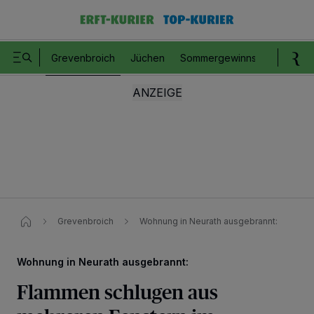
Grevenbroich
Jüchen
Sommergewinnspiel
Romm
Grevenbroich
Wohnung in Neurath ausgebrannt:
Wohnung in Neurath ausgebrannt:
Flammen schlugen aus
Wir und unsere
218
-Partner speichern und greifen auf personenbezogene Daten