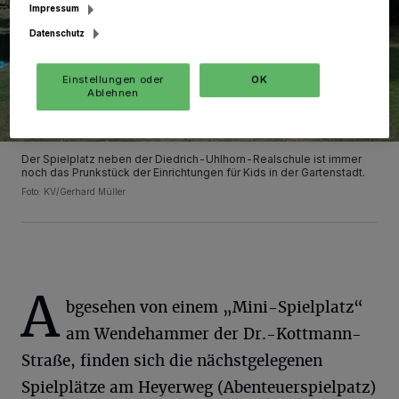
Impressum
Datenschutz
Einstellungen oder
OK
Ablehnen
Der Spielplatz neben der Diedrich-Uhlhorn-Realschule ist immer
noch das Prunkstück der Einrichtungen für Kids in der Gartenstadt.
Foto: KV/Gerhard Müller
A
bgesehen von einem „Mini-Spielplatz“
am Wendehammer der Dr.-Kottmann-
Straße, finden sich die nächstgelegenen
Spielplätze am Heyerweg (Abenteuerspielpatz)