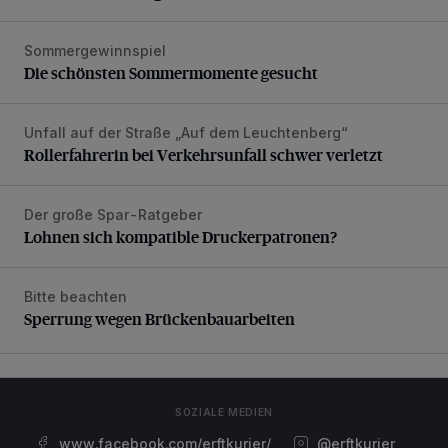
Sommergewinnspiel
Die schönsten Sommermomente gesucht
Die schönsten Sommermomente gesucht
Unfall auf der Straße „Auf dem Leuchtenberg“
Rollerfahrerin bei Verkehrsunfall schwer verletzt
Rollerfahrerin bei Verkehrsunfall schwer verletzt
Der große Spar-Ratgeber
Lohnen sich kompatible Druckerpatronen?
Lohnen sich kompatible Druckerpatronen?
Bitte beachten
Sperrung wegen Brückenbauarbeiten
Sperrung wegen Brückenbauarbeiten
SOZIALE MEDIEN
www.facebook.com/erftkurier/
@erftkurier