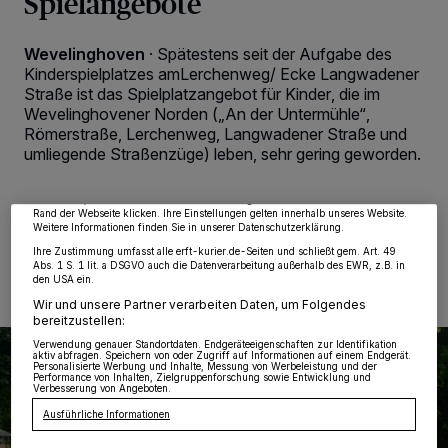
Spielangebote
Wevelinghoven
·
Spätestens seit der Aufgabe des
Kinderspielplatzes amLerchenweg/ Ecke Langwadener
Straße ist das Spielplatzangebot für Kinder, die im
Wir und unsere
218
-Partner speichern und greifen auf personenbezogene Daten
Wevelinghovener Norden („An der Untermühle“,
wie Browserdaten oder eindeutige Kennungen auf Ihrem Gerät zu. Durch Auswahl
Römerstraße, Lerchenweg, Langwadener Straße und
von OK aktivieren Sie Tracking-Technologien für die unter „Wir und unsere
Partner verarbeiten Daten, um Ihnen Dienste bereitzustellen“ aufgeführten
umliegende Straßenzüge) leben, sehr gering geworden.
Zwecke. Wenn Tracker deaktiviert sind, sind manche Inhalte und Anzeigen
möglicherweise nicht mehr so relevant für Sie. Sie können dieses Menü jederzeit
wieder aufrufen, um Ihre Einstellungen zu ändern oder Ihre Einwilligung zu
widerrufen, indem Sie auf den Link Einstellungen oder Ablehnen am unteren
Rand der Webseite klicken. Ihre Einstellungen gelten innerhalb unseres Website.
Weitere Informationen finden Sie in unserer Datenschutzerklärung.
19.03.2021 , 09:54 Uhr
2 Minuten Lesezeit
Ihre Zustimmung umfasst alle erft-kurier.de-Seiten und schließt gem. Art. 49
Abs. 1 S. 1 lit. a DSGVO auch die Datenverarbeitung außerhalb des EWR, z.B. in
den USA ein.
Wir und unsere Partner verarbeiten Daten, um Folgendes
bereitzustellen:
Verwendung genauer Standortdaten. Endgeräteeigenschaften zur Identifikation
aktiv abfragen. Speichern von oder Zugriff auf Informationen auf einem Endgerät.
Personalisierte Werbung und Inhalte, Messung von Werbeleistung und der
Performance von Inhalten, Zielgruppenforschung sowie Entwicklung und
Verbesserung von Angeboten.
Ausführliche Informationen