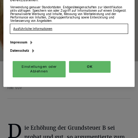
Verwendung genauer Standortdaten. Endgeräteeigenschaften zur Identifikation
aktiv abfragen. Speichern von oder Zugriff auf Informationen auf einem Endgerät.
Personalisierte Werbung und Inhalte, Messung von Werbeleistung und der
Performance von Inhalten, Zielgruppenforschung sowie Entwicklung und
Verbesserung von Angeboten.
Ausführliche Informationen
Impressum
Datenschutz
Einstellungen oder
OK
Kämmerin Monika Stirken-Hohmann wurde während der Haupt-
Ablehnen
Ausschusssitzung immer wieder von Seiten der rot-grün-pinken
Ratsmehrheit in Schutz genommen. Ihr Etatentwurf wurde als gut
durchrechnet bewertet.
Foto: SGV
D
ie Erhöhung der Grundsteuer B sei
probat und gut, so argumentierte zum