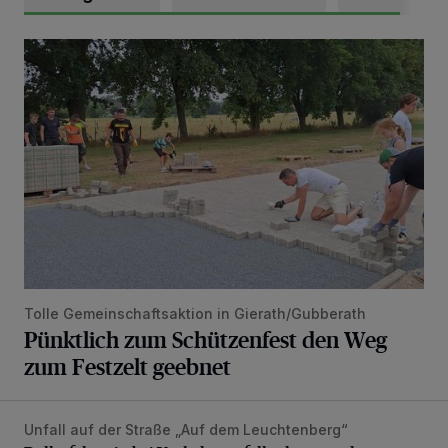
Pünktlich zum Schützenfest den Weg zum Festzelt geebne
Tolle Gemeinschaftsaktion in Gierath/Gubberath
Pünktlich zum Schützenfest den Weg
zum Festzelt geebnet
Unfall auf der Straße „Auf dem Leuchtenberg“
Rollerfahrerin bei Verkehrsunfall schwer verletzt