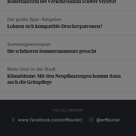
Rollerfahrerin bei Verkehrsunfall schwer verletzt
Der große Spar-Ratgeber
Lohnen sich kompatible Druckerpatronen?
Lohnen sich kompatible Druckerpatronen?
Sommergewinnspiel
Die schönsten Sommermomente gesucht
Die schönsten Sommermomente gesucht
Mehr Grün in der Stadt
Klimabäume: Mit den Neupflanzungen kommt dann auch di
Klimabäume: Mit den Neupflanzungen kommt dann
auch die Grünpflege
SOZIALE MEDIEN
www.facebook.com/erftkurier/
@erftkurier