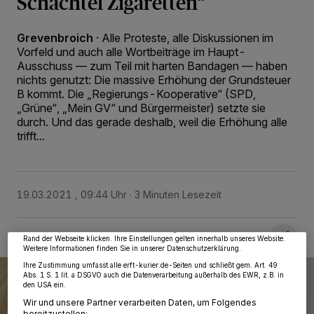
Schachtel Zigaretten“
Grevenbroich
·
Alle Proteste, alle Diskussionen im
Vorfeld und auch alle Wortbeiträge im Haupt-
Ausschuss — zum Teil mit harten Bandagen — haben
nichts genutzt: Die massive Erhöhung der Grundsteuer
B kommt. Die „Regierungs-Kooperative“ (SPD,
„Grüne“, „Mein GV“ und Bürgermeister) setzte sie
durch. Und das gerade deshalb, weil die Erhöhung alle
trifft...
Wir und unsere
218
-Partner speichern und greifen auf personenbezogene Daten
wie Browserdaten oder eindeutige Kennungen auf Ihrem Gerät zu. Durch Auswahl
von OK aktivieren Sie Tracking-Technologien für die unter „Wir und unsere
Partner verarbeiten Daten, um Ihnen Dienste bereitzustellen“ aufgeführten
19.03.2021 , 09:44 Uhr
3 Minuten Lesezeit
Zwecke. Wenn Tracker deaktiviert sind, sind manche Inhalte und Anzeigen
möglicherweise nicht mehr so relevant für Sie. Sie können dieses Menü jederzeit
wieder aufrufen, um Ihre Einstellungen zu ändern oder Ihre Einwilligung zu
widerrufen, indem Sie auf den Link Einstellungen oder Ablehnen am unteren
Rand der Webseite klicken. Ihre Einstellungen gelten innerhalb unseres Website.
Weitere Informationen finden Sie in unserer Datenschutzerklärung.
Ihre Zustimmung umfasst alle erft-kurier.de-Seiten und schließt gem. Art. 49
Abs. 1 S. 1 lit. a DSGVO auch die Datenverarbeitung außerhalb des EWR, z.B. in
den USA ein.
Wir und unsere Partner verarbeiten Daten, um Folgendes
bereitzustellen: