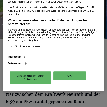
Weitere Informationen finden Sie in unserer Datenschutzerklärung.
Ihre Zustimmung umfasst alle erft-kurier.de-Seiten und schließt gem. Art. 49
Abs. 1 S. 1 lit. a DSGVO auch die Datenverarbeitung außerhalb des EWR, z.B. in
den USA ein.
Wir und unsere Partner verarbeiten Daten, um Folgendes
bereitzustellen:
Verwendung genauer Standortdaten. Endgeräteeigenschaften zur Identifikation
aktiv abfragen. Speichern von oder Zugriff auf Informationen auf einem Endgerät.
Personalisierte Werbung und Inhalte, Messung von Werbeleistung und der
Performance von Inhalten, Zielgruppenforschung sowie Entwicklung und
Verbesserung von Angeboten.
Bei Zweifaltern kollidierte ein Pkw mit der Regionalbahn.
Ausführliche Informationen
Foto: FW GV
Impressum
Datenschutz
G
Einstellungen oder
OK
egen 16 Uhr rückten die Kräfte auf die L
Ablehnen
375 nahe dem Ortsteil Neurath aus. Dort
war zwischen dem Kraftwerk Neurath und der
B 59 ein Pkw frontal gegen einen Baum