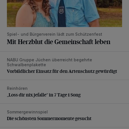
Spiel- und Bürgerverein lädt zum Schützenfest
Mit Herzblut die Gemeinschaft leben
NABU Gruppe Jüchen überreicht begehrte
Vorbildlicher Einsatz für den Artenschutz gewürdigt
Schwalbenplakette
Vorbildlicher Einsatz für den Artenschutz gewürdigt
Reinhören
„Loss dir nix jefalle“ in 7 Tage 1 Song
„Loss dir nix jefalle“ in 7 Tage 1 Song
Sommergewinnspiel
Die schönsten Sommermomente gesucht
Die schönsten Sommermomente gesucht