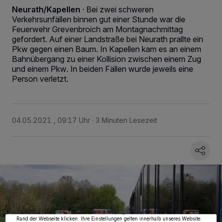
Neurath/Kapellen
·
Bei zwei schweren
Verkehrsunfällen binnen gut einer Stunde war die
Feuerwehr Grevenbroich am Montagnachmittag
gefordert. Auf einer Landstraße bei Neurath prallte ein
Pkw gegen einen Baum. In Kapellen kam es an einem
Bahnübergang zu einer Kollision zwischen einem Zug
und einem Pkw. In beiden Fällen wurde jeweils eine
Person verletzt.
04.05.2021 , 09:17 Uhr
3 Minuten Lesezeit
Wir und unsere
218
-Partner speichern und greifen auf personenbezogene Daten
wie Browserdaten oder eindeutige Kennungen auf Ihrem Gerät zu. Durch Auswahl
von OK aktivieren Sie Tracking-Technologien für die unter „Wir und unsere
Partner verarbeiten Daten, um Ihnen Dienste bereitzustellen“ aufgeführten
Zwecke. Wenn Tracker deaktiviert sind, sind manche Inhalte und Anzeigen
möglicherweise nicht mehr so relevant für Sie. Sie können dieses Menü jederzeit
wieder aufrufen, um Ihre Einstellungen zu ändern oder Ihre Einwilligung zu
widerrufen, indem Sie auf den Link Einstellungen oder Ablehnen am unteren
Rand der Webseite klicken. Ihre Einstellungen gelten innerhalb unseres Website.