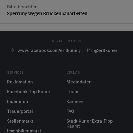
Bitte beachten
Sperrung wegen Brückenbauarbeiten
Sperrung wegen Brückenbauarbeiten
SOZIALE MEDIEN
www.facebook.com/erftkurier/
@erftkurier
SERVICES
VERLAG
Reklamation
Mediadaten
Facebook Top Kurier
Team
Inserieren
Karriere
Trauerportal
FAQ
Stellenmarkt
Stadt Kurier Extra Tipp
Kaarst
Immobilienmarkt