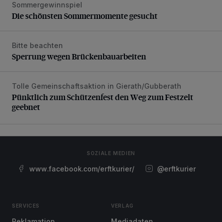
Sommergewinnspiel
Die schönsten Sommermomente gesucht
Die schönsten Sommermomente gesucht
Bitte beachten
Sperrung wegen Brückenbauarbeiten
Sperrung wegen Brückenbauarbeiten
Tolle Gemeinschaftsaktion in Gierath/Gubberath
Pünktlich zum Schützenfest den Weg zum Festzelt geebne
Pünktlich zum Schützenfest den Weg zum Festzelt
geebnet
SOZIALE MEDIEN
www.facebook.com/erftkurier/
@erftkurier
SERVICES
VERLAG
Reklamation
Mediadaten