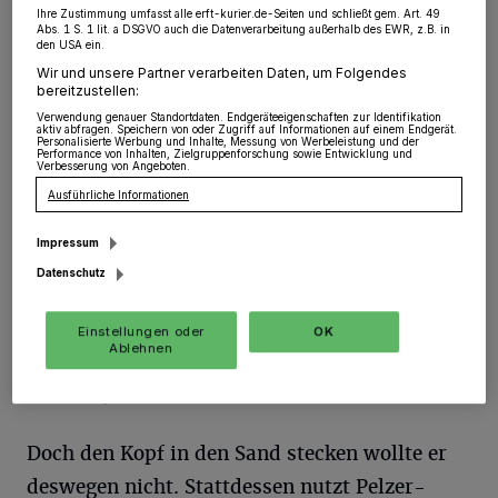
Ihre Zustimmung umfasst alle erft-kurier.de-Seiten und schließt gem. Art. 49
schwierig“, blickt Pelzer-Florack auf das
Abs. 1 S. 1 lit. a DSGVO auch die Datenverarbeitung außerhalb des EWR, z.B. in
den USA ein.
vergangene Jahr zurück, „das hat aber jeden
Wir und unsere Partner verarbeiten Daten, um Folgendes
Veranstalter getroffen und die Künstler um so
bereitzustellen:
Verwendung genauer Standortdaten. Endgeräteeigenschaften zur Identifikation
mehr, die schlimme Verluste eingefahren
aktiv abfragen. Speichern von oder Zugriff auf Informationen auf einem Endgerät.
Personalisierte Werbung und Inhalte, Messung von Werbeleistung und der
Performance von Inhalten, Zielgruppenforschung sowie Entwicklung und
haben. Für uns war es in erster Linie vom
Verbesserung von Angeboten.
Logistischen her frustrierend. Man nahm das
Ausführliche Informationen
Ganze auf und musste am Schluss doch
Impressum
wieder alles absagen.“ Eine vollkommen neue
Datenschutz
Situation für alle. Besonders da im ersten
Lockdown viele Mitarbeiter zum Ordnungsamt
Einstellungen oder
OK
Ablehnen
abgeordnet wurden. „Ich war hier quasi fast
alleine“, erzählt der Kulturamtsleiter.
Doch den Kopf in den Sand stecken wollte er
deswegen nicht. Stattdessen nutzt Pelzer-