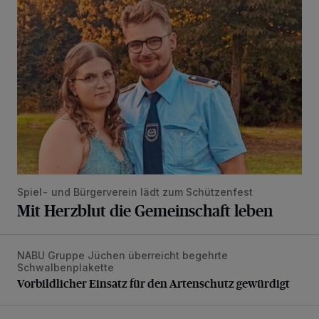
Mit Herzblut die Gemeinschaft leben
Spiel- und Bürgerverein lädt zum Schützenfest
Mit Herzblut die Gemeinschaft leben
NABU Gruppe Jüchen überreicht begehrte
Vorbildlicher Einsatz für den Artenschutz gewürdigt
Schwalbenplakette
Vorbildlicher Einsatz für den Artenschutz gewürdigt