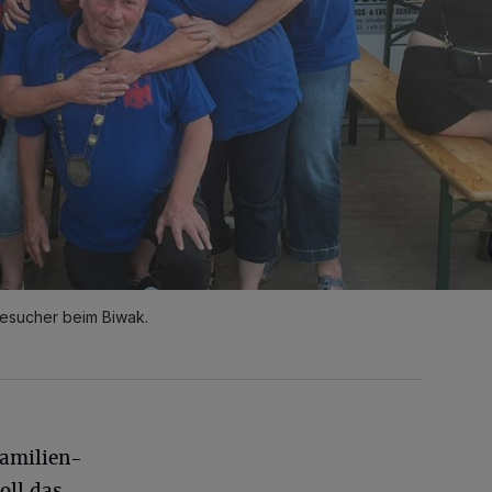
e Besucher beim Biwak.
amilien-
oll das