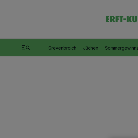
Grevenbroich
Jüchen
Sommergewinns