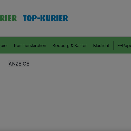
piel
Rommerskirchen
Bedburg & Kaster
Blaulicht
E-Pap