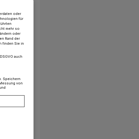
erdaten oder
chnologien für
führten
cht mehr so
 ändern oder
ren Rand der
 finden Sie in
. a DSGVO auch
n. Speichern
, Messung von
 und