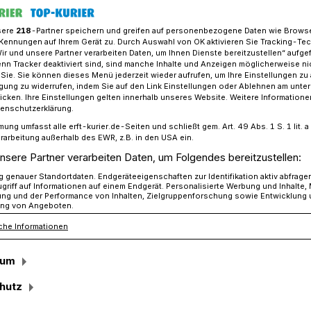
sere
218
-Partner speichern und greifen auf personenbezogene Daten wie Brows
Kennungen auf Ihrem Gerät zu. Durch Auswahl von OK aktivieren Sie Tracking-Te
Wir und unsere Partner verarbeiten Daten, um Ihnen Dienste bereitzustellen“ aufge
berath lädt zum Biwak ein
n Tracker deaktiviert sind, sind manche Inhalte und Anzeigen möglicherweise ni
r Sie. Sie können dieses Menü jederzeit wieder aufrufen, um Ihre Einstellungen zu
ligung zu widerrufen, indem Sie auf den Link Einstellungen oder Ablehnen am unte
icken. Ihre Einstellungen gelten innerhalb unseres Website. Weitere Informationen
reins Gierath-Gubberath
tenschutzerklärung.
mung umfasst alle erft-kurier.de-Seiten und schließt gem. Art. 49 Abs. 1 S. 1 lit
ie lädt zum großen
rarbeitung außerhalb des EWR, z.B. in den USA ein.
nsere Partner verarbeiten Daten, um Folgendes bereitzustellen:
genauer Standortdaten. Endgeräteeigenschaften zur Identifikation aktiv abfrage
griff auf Informationen auf einem Endgerät. Personalisierte Werbung und Inhalte
ung und der Performance von Inhalten, Zielgruppenforschung sowie Entwicklung
ng von Angeboten.
che Informationen
namsfeierlichkeiten ausklingen, wird in
efeiert: Kronprinz Markus Bansemer und
sum
 am Donnerstag, 4. Juni, ab 13 Uhr zum
m Gierath ein.
hutz