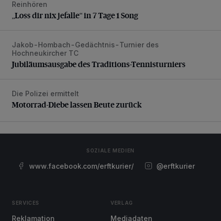
Reinhören
„Loss dir nix jefalle“ in 7 Tage 1 Song
„Loss dir nix jefalle“ in 7 Tage 1 Song
Jakob-Hombach-Gedächtnis-Turnier des
Jubiläumsausgabe des Traditions-Tennisturniers
Hochneukircher TC
Jubiläumsausgabe des Traditions-Tennisturniers
Die Polizei ermittelt
Motorrad-Diebe lassen Beute zurück
Motorrad-Diebe lassen Beute zurück
SOZIALE MEDIEN
www.facebook.com/erftkurier/
@erftkurier
SERVICES
VERLAG
Reklamation
Mediadaten