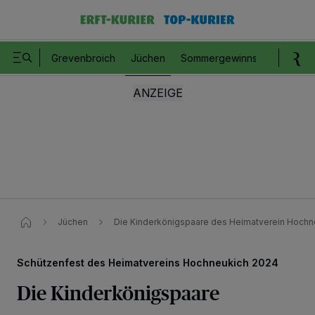
Grevenbroich
Jüchen
Sommergewinnspiel
Romm
Jüchen
Die Kinderkönigspaare ​des Heimatverein Hochn
Schützenfest des Heimatvereins Hochneukich 2024
Die Kinderkönigspaare