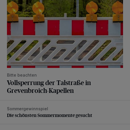
Bitte beachten
Vollsperrung der Talstraße in
Grevenbroich-Kapellen
Sommergewinnspiel
Die schönsten Sommermomente gesucht
Die schönsten Sommermomente gesucht