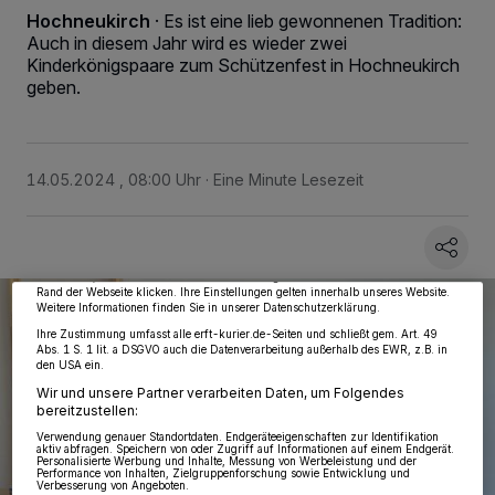
Hochneukirch
·
Es ist eine lieb gewonnenen Tradition:
Auch in diesem Jahr wird es wieder zwei
Kinderkönigspaare zum Schützenfest in Hochneukirch
geben.
Wir und unsere
218
-Partner speichern und greifen auf personenbezogene Daten
14.05.2024 , 08:00 Uhr
Eine Minute Lesezeit
wie Browserdaten oder eindeutige Kennungen auf Ihrem Gerät zu. Durch Auswahl
von OK aktivieren Sie Tracking-Technologien für die unter „Wir und unsere
Partner verarbeiten Daten, um Ihnen Dienste bereitzustellen“ aufgeführten
Zwecke. Wenn Tracker deaktiviert sind, sind manche Inhalte und Anzeigen
möglicherweise nicht mehr so relevant für Sie. Sie können dieses Menü jederzeit
wieder aufrufen, um Ihre Einstellungen zu ändern oder Ihre Einwilligung zu
widerrufen, indem Sie auf den Link Einstellungen oder Ablehnen am unteren
Rand der Webseite klicken. Ihre Einstellungen gelten innerhalb unseres Website.
Weitere Informationen finden Sie in unserer Datenschutzerklärung.
Ihre Zustimmung umfasst alle erft-kurier.de-Seiten und schließt gem. Art. 49
Abs. 1 S. 1 lit. a DSGVO auch die Datenverarbeitung außerhalb des EWR, z.B. in
den USA ein.
Wir und unsere Partner verarbeiten Daten, um Folgendes
bereitzustellen:
Verwendung genauer Standortdaten. Endgeräteeigenschaften zur Identifikation
aktiv abfragen. Speichern von oder Zugriff auf Informationen auf einem Endgerät.
Personalisierte Werbung und Inhalte, Messung von Werbeleistung und der
Performance von Inhalten, Zielgruppenforschung sowie Entwicklung und
Verbesserung von Angeboten.