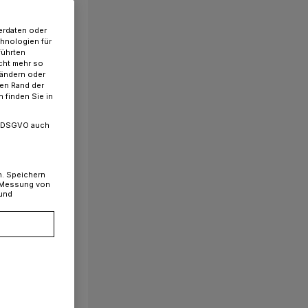
erdaten oder
chnologien für
führten
cht mehr so
 ändern oder
ren Rand der
 finden Sie in
. a DSGVO auch
n. Speichern
, Messung von
 und