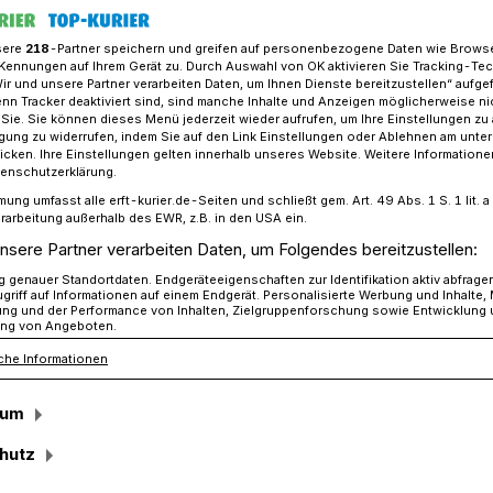
sere
218
-Partner speichern und greifen auf personenbezogene Daten wie Brows
Kennungen auf Ihrem Gerät zu. Durch Auswahl von OK aktivieren Sie Tracking-Te
Wir und unsere Partner verarbeiten Daten, um Ihnen Dienste bereitzustellen“ aufge
 mehr Wohnland: Jüchen plant neue Wohngebiete
n Tracker deaktiviert sind, sind manche Inhalte und Anzeigen möglicherweise ni
r Sie. Sie können dieses Menü jederzeit wieder aufrufen, um Ihre Einstellungen zu
ligung zu widerrufen, indem Sie auf den Link Einstellungen oder Ablehnen am unte
icken. Ihre Einstellungen gelten innerhalb unseres Website. Weitere Informationen
tenschutzerklärung.
ill mehr
mung umfasst alle erft-kurier.de-Seiten und schließt gem. Art. 49 Abs. 1 S. 1 lit
rarbeitung außerhalb des EWR, z.B. in den USA ein.
üchen plant neue
nsere Partner verarbeiten Daten, um Folgendes bereitzustellen:
genauer Standortdaten. Endgeräteeigenschaften zur Identifikation aktiv abfrage
griff auf Informationen auf einem Endgerät. Personalisierte Werbung und Inhalte
e
ung und der Performance von Inhalten, Zielgruppenforschung sowie Entwicklung
ng von Angeboten.
che Informationen
und Stessen – die Stadt tut viel, um
sum
n. Besonders Familien aus den
hutz
llen in Jüchen eine neue Heimat finden.
rtig sind, klopft die Bezirksregierung