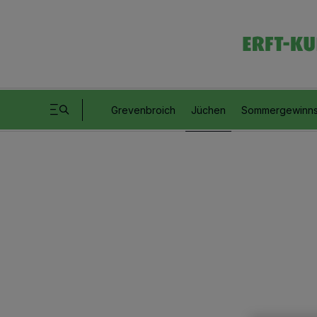
Grevenbroich
Jüchen
Sommergewinns