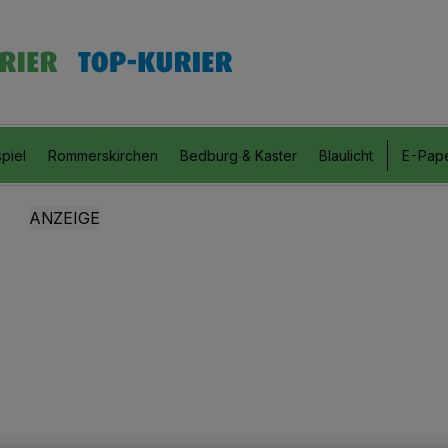
piel
Rommerskirchen
Bedburg & Kaster
Blaulicht
E-Pap