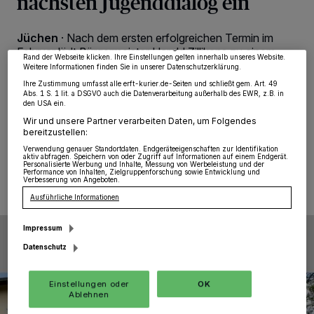
nächsten Jugenddialog ein
Partner verarbeiten Daten, um Ihnen Dienste bereitzustellen“ aufgeführten
Zwecke. Wenn Tracker deaktiviert sind, sind manche Inhalte und Anzeigen
möglicherweise nicht mehr so relevant für Sie. Sie können dieses Menü jederzeit
Jüchen
·
Nach dem ersten erfolgreichen Termin im
wieder aufrufen, um Ihre Einstellungen zu ändern oder Ihre Einwilligung zu
widerrufen, indem Sie auf den Link Einstellungen oder Ablehnen am unteren
Februar lädt Bürgermeister Harald Zillikens zu einem
Rand der Webseite klicken. Ihre Einstellungen gelten innerhalb unseres Website.
weiteren Jugenddialog für Mittwoch, 28. Mai, um 18
Weitere Informationen finden Sie in unserer Datenschutzerklärung.
Uhr in das Atrium des Gymnasiums Jüchen,
Ihre Zustimmung umfasst alle erft-kurier.de-Seiten und schließt gem. Art. 49
Stadionstraße 75, ein.
Abs. 1 S. 1 lit. a DSGVO auch die Datenverarbeitung außerhalb des EWR, z.B. in
den USA ein.
Wir und unsere Partner verarbeiten Daten, um Folgendes
bereitzustellen:
Verwendung genauer Standortdaten. Endgeräteeigenschaften zur Identifikation
16.05.2025 , 08:00 Uhr
Eine Minute Lesezeit
aktiv abfragen. Speichern von oder Zugriff auf Informationen auf einem Endgerät.
Personalisierte Werbung und Inhalte, Messung von Werbeleistung und der
Performance von Inhalten, Zielgruppenforschung sowie Entwicklung und
Verbesserung von Angeboten.
Ausführliche Informationen
Impressum
Datenschutz
Einstellungen oder
OK
Ablehnen