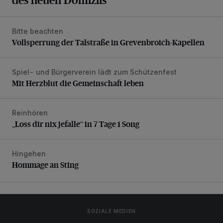
Bitte beachten
Vollsperrung der Talstraße in Grevenbroich-Kapellen
Vollsperrung der Talstraße in Grevenbroich-Kapellen
Spiel- und Bürgerverein lädt zum Schützenfest
Mit Herzblut die Gemeinschaft leben
Mit Herzblut die Gemeinschaft leben
Reinhören
„Loss dir nix jefalle“ in 7 Tage 1 Song
„Loss dir nix jefalle“ in 7 Tage 1 Song
Hingehen
Hommage an Sting
Hommage an Sting
SOZIALE MEDIEN