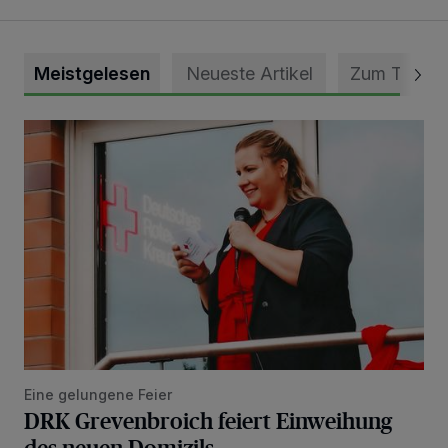
Meistgelesen
Neueste Artikel
Zum Thema
DRK Grevenbroich feiert Einweihung des neuen Domizils
Eine gelungene Feier
DRK Grevenbroich feiert Einweihung
des neuen Domizils