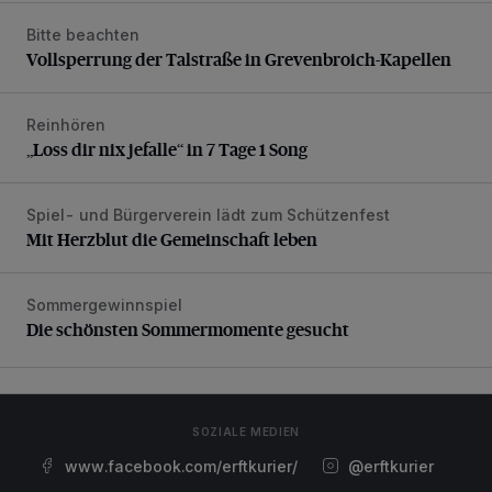
Bitte beachten
Vollsperrung der Talstraße in Grevenbroich-Kapellen
Vollsperrung der Talstraße in Grevenbroich-Kapellen
Reinhören
„Loss dir nix jefalle“ in 7 Tage 1 Song
„Loss dir nix jefalle“ in 7 Tage 1 Song
Spiel- und Bürgerverein lädt zum Schützenfest
Mit Herzblut die Gemeinschaft leben
Mit Herzblut die Gemeinschaft leben
Sommergewinnspiel
Die schönsten Sommermomente gesucht
Die schönsten Sommermomente gesucht
SOZIALE MEDIEN
www.facebook.com/erftkurier/
@erftkurier