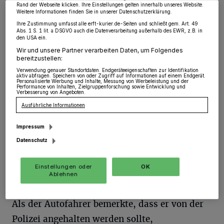
Rand der Webseite klicken. Ihre Einstellungen gelten innerhalb unseres Website.
Jüchen
·
In der Nacht von Sonntag auf Montag
Weitere Informationen finden Sie in unserer Datenschutzerklärung.
(13./14.10.), gegen 00:20 Uhr, beabsichtigte eine
Ihre Zustimmung umfasst alle erft-kurier.de-Seiten und schließt gem. Art. 49
Streife der Polizei, ein Auto im Rahmen einer
Abs. 1 S. 1 lit. a DSGVO auch die Datenverarbeitung außerhalb des EWR, z.B. in
allgemeinen Verkehrskontrolle anzuhalten.
den USA ein.
Wir und unsere Partner verarbeiten Daten, um Folgendes
bereitzustellen:
Verwendung genauer Standortdaten. Endgeräteeigenschaften zur Identifikation
aktiv abfragen. Speichern von oder Zugriff auf Informationen auf einem Endgerät.
15.10.2019 , 08:07 Uhr
Eine Minute Lesezeit
Personalisierte Werbung und Inhalte, Messung von Werbeleistung und der
Performance von Inhalten, Zielgruppenforschung sowie Entwicklung und
Verbesserung von Angeboten.
Ausführliche Informationen
Impressum
Datenschutz
D
Einstellungen oder
OK
er Wagen war zunächst auf der Holzer
Ablehnen
Straße in Jüchen unterwegs gewesen.
Als der Autofahrer bemerkte, dass er von der
Polizei angehalten werden sollte,