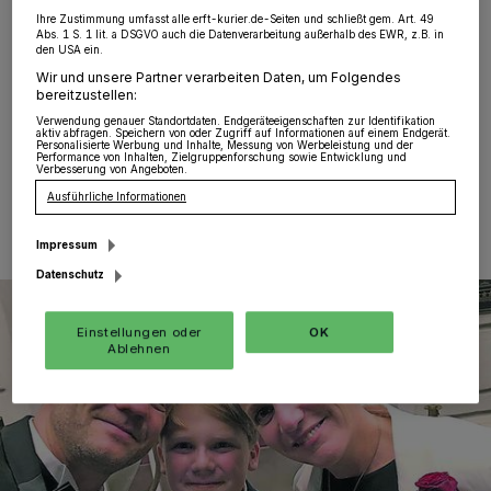
Jüchen. Was für eine Auszeichnung: Julius Weckauf
Ihre Zustimmung umfasst alle erft-kurier.de-Seiten und schließt gem. Art. 49
durfte jetzt einen der begehrtesten Filmpreise entgegen
Abs. 1 S. 1 lit. a DSGVO auch die Datenverarbeitung außerhalb des EWR, z.B. in
nehmen: Er erhielt die „Goldene Henne“. Und diese
den USA ein.
wurde ihm von keinem geringeren überreicht als von
Wir und unsere Partner verarbeiten Daten, um Folgendes
Hape Kerkeling selbst.
bereitzustellen:
Verwendung genauer Standortdaten. Endgeräteeigenschaften zur Identifikation
aktiv abfragen. Speichern von oder Zugriff auf Informationen auf einem Endgerät.
Personalisierte Werbung und Inhalte, Messung von Werbeleistung und der
Performance von Inhalten, Zielgruppenforschung sowie Entwicklung und
Verbesserung von Angeboten.
27.09.2019 , 08:33 Uhr
Eine Minute Lesezeit
Ausführliche Informationen
Impressum
Datenschutz
Einstellungen oder
OK
Ablehnen