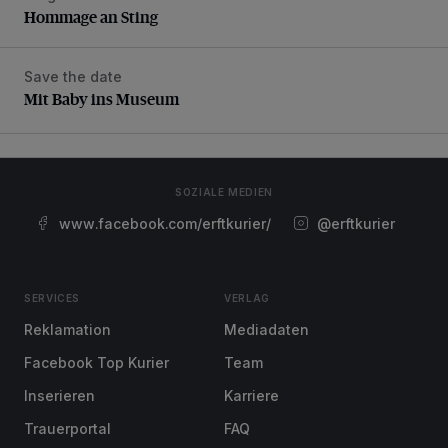
Hommage an Sting
Save the date
Mit Baby ins Museum
Mit Baby ins Museum
SOZIALE MEDIEN
www.facebook.com/erftkurier/
@erftkurier
SERVICES
VERLAG
Reklamation
Mediadaten
Facebook Top Kurier
Team
Inserieren
Karriere
Trauerportal
FAQ