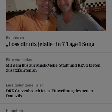
Reinhören
„Loss dir nix jefalle“ in 7 Tage 1 Song
Bitte vormerken
Mit dem Bus zur MusikMeile: Stadt und REVG bieten Zusat
Mit dem Bus zur MusikMeile: Stadt und REVG bieten
Zusatzfahrten an
Eine gelungene Feier
DRK Grevenbroich feiert Einweihung des neuen Domizils
DRK Grevenbroich feiert Einweihung des neuen
Domizils
Hingehen
Hommage an Sting