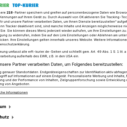
sere
218
-Partner speichern und greifen auf personenbezogene Daten wie Brows
Kennungen auf Ihrem Gerät zu. Durch Auswahl von OK aktivieren Sie Tracking-Te
Wir und unsere Partner verarbeiten Daten, um Ihnen Dienste bereitzustellen“ aufge
hilft im Ahrtal
n Tracker deaktiviert sind, sind manche Inhalte und Anzeigen möglicherweise ni
r Sie. Sie können dieses Menü jederzeit wieder aufrufen, um Ihre Einstellungen zu
ligung zu widerrufen, indem Sie auf den Link Einstellungen oder Ablehnen am unte
icken. Ihre Einstellungen gelten innerhalb unseres Website. Weitere Informationen
tenschutzerklärung.
mung umfasst alle erft-kurier.de-Seiten und schließt gem. Art. 49 Abs. 1 S. 1 lit
cken wird noch
rarbeitung außerhalb des EWR, z.B. in den USA ein.
nsere Partner verarbeiten Daten, um Folgendes bereitzustellen:
t“
genauer Standortdaten. Endgeräteeigenschaften zur Identifikation aktiv abfrage
griff auf Informationen auf einem Endgerät. Personalisierte Werbung und Inhalte
ung und der Performance von Inhalten, Zielgruppenforschung sowie Entwicklung
ng von Angeboten.
che Informationen
n Euro – diese beachtliche Summe konnte
ts ins Ahrtal bringen. Das freut auch
sum
 der sich schon früh der Hilfsorganisation
Office unterstützte.
hutz