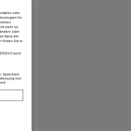
erdaten oder
chnologien für
führten
cht mehr so
 ändern oder
ren Rand der
 finden Sie in
. a DSGVO auch
n. Speichern
, Messung von
 und