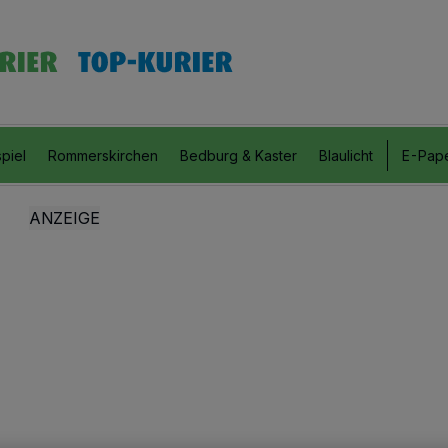
piel
Rommerskirchen
Bedburg & Kaster
Blaulicht
E-Pap