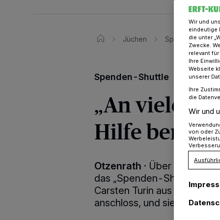
Wir und un
eindeutige 
die unter „
Jüchen
Spenden-Shuttle​ 
Zwecke. Wen
relevant fü
Ihre Einwil
Webseite kl
Spenden-Shuttle
unserer Da
Ihre Zustim
„An vielen E
die Datenve
Wir und u
Hilfe benötig
Verwendung 
von oder Zu
Werbeleist
Verbesseru
Ausführli
Otzenrath
·
Über 5 Millione
das „Spenden-Shuttle“ berei
Impres
Carsten Turin aus Otzenrath,
anschloss, und sie im Back-
Datensc