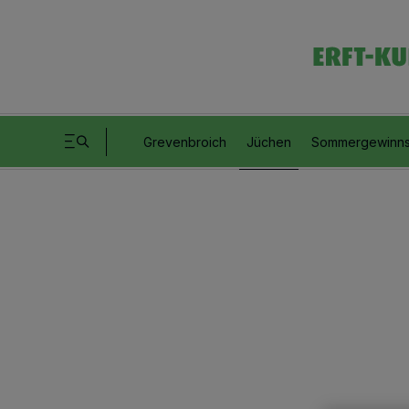
Grevenbroich
Jüchen
Sommergewinns