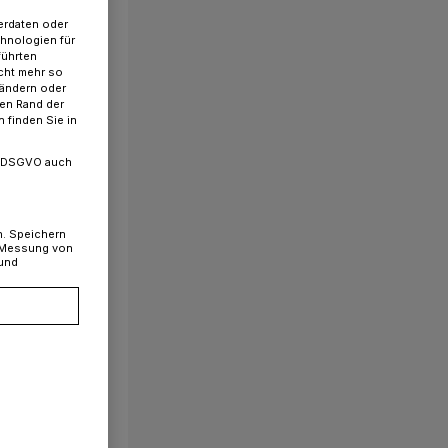
erdaten oder
chnologien für
führten
cht mehr so
 ändern oder
ren Rand der
 finden Sie in
. a DSGVO auch
n. Speichern
, Messung von
 und