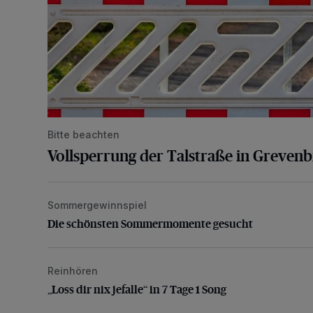
Bitte beachten
Vollsperrung der Talstraße in Greven
Sommergewinnspiel
Die schönsten Sommermomente gesucht
Die schönsten Sommermomente gesucht
Reinhören
„Loss dir nix jefalle“ in 7 Tage 1 Song
„Loss dir nix jefalle“ in 7 Tage 1 Song