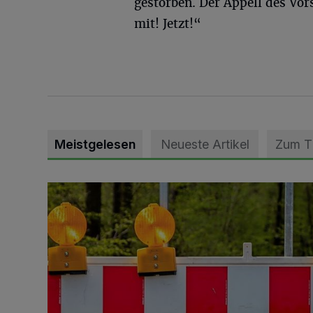
gestorben. Der Appell des Vo
mit! Jetzt!“
Meistgelesen
Neueste Artikel
Zum 
Vollsperrung der Talstraße in Grevenbroich-Kapellen