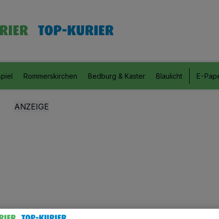
piel
Rommerskirchen
Bedburg & Kaster
Blaulicht
E-Pap