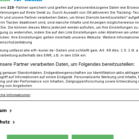
sere
218
-Partner speichern und greifen auf personenbezogene Daten wie Brows
Kennungen auf Ihrem Gerät zu. Durch Auswahl von OK aktivieren Sie Tracking-Te
Wir und unsere Partner verarbeiten Daten, um Ihnen Dienste bereitzustellen“ aufge
n Tracker deaktiviert sind, sind manche Inhalte und Anzeigen möglicherweise ni
 „Bistro Otzenrath“ will Dorftreff beleben
r Sie. Sie können dieses Menü jederzeit wieder aufrufen, um Ihre Einstellungen zu
ligung zu widerrufen, indem Sie auf den Link Einstellungen oder Ablehnen am unte
icken. Ihre Einstellungen gelten innerhalb unseres Website. Weitere Informationen
tenschutzerklärung.
ht MItstreiter
mung umfasst alle erft-kurier.de-Seiten und schließt gem. Art. 49 Abs. 1 S. 1 lit
rarbeitung außerhalb des EWR, z.B. in den USA ein.
 will Dorftreff
nsere Partner verarbeiten Daten, um Folgendes bereitzustellen:
genauer Standortdaten. Endgeräteeigenschaften zur Identifikation aktiv abfrage
griff auf Informationen auf einem Endgerät. Personalisierte Werbung und Inhalte
ung und der Performance von Inhalten, Zielgruppenforschung sowie Entwicklung
ng von Angeboten.
che Informationen
enrather Vereine und Bürger so wichtige
sum
urz davor, sich neu zu erfinden. So trafen
0 Interessierte, um das neue Konzept des
hutz
d zu planen.