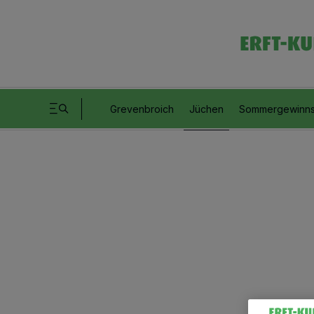
Grevenbroich
Jüchen
Sommergewinns