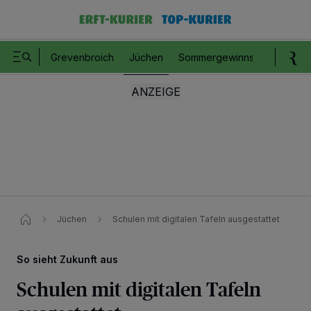
Grevenbroich
Jüchen
Sommergewinnspiel
Romm
Jüchen
Schulen mit digitalen Tafeln ausgestattet
So sieht Zukunft aus
Schulen mit digitalen Tafeln
Wir und unsere
218
-Partner speichern und greifen auf personenbezogene Daten