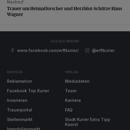
Nachruf
Trauer um Heimatforscher und Herzblut-Schütze Hans W
Trauer um Heimatforscher und Herzblut-Schütze Hans
Wagner
SOZIALE MEDIEN
www.facebook.com/erftkurier/
@erftkurier
SERVICES
VERLAG
Reklamation
Mediadaten
Facebook Top Kurier
Team
Inserieren
Karriere
Trauerportal
FAQ
Stellenmarkt
Stadt Kurier Extra Tipp
Kaarst
Immobilienmarkt