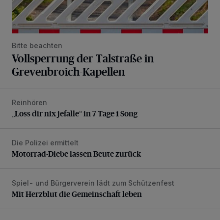
Bitte beachten
Vollsperrung der Talstraße in
Grevenbroich-Kapellen
Reinhören
„Loss dir nix jefalle“ in 7 Tage 1 Song
„Loss dir nix jefalle“ in 7 Tage 1 Song
Die Polizei ermittelt
Motorrad-Diebe lassen Beute zurück
Motorrad-Diebe lassen Beute zurück
Spiel- und Bürgerverein lädt zum Schützenfest
Mit Herzblut die Gemeinschaft leben
Mit Herzblut die Gemeinschaft leben