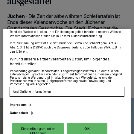
ausgestattet
wie Browserdaten oder eindeutige Kennungen auf Ihrem Gerät zu. Durch Auswahl
von OK aktivieren Sie Tracking-Technologien für die unter „Wir und unsere
Partner verarbeiten Daten, um Ihnen Dienste bereitzustellen“ aufgeführten
Jüchen
·
Die Zeit der altbewährten Schiefertafeln ist
Zwecke. Wenn Tracker deaktiviert sind, sind manche Inhalte und Anzeigen
möglicherweise nicht mehr so relevant für Sie. Sie können dieses Menü jederzeit
Ende dieser Kalenderwoche an den Jüchener
wieder aufrufen, um Ihre Einstellungen zu ändern oder Ihre Einwilligung zu
Grundschulen Geschichte. Die Stadt Jüchen hat die
widerrufen, indem Sie auf den Link Einstellungen oder Ablehnen am unteren
Rand der Webseite klicken. Ihre Einstellungen gelten innerhalb unseres Website.
Klassenräume an allen Grundschulstandorten im
Weitere Informationen finden Sie in unserer Datenschutzerklärung.
Rahmen des Digitalpaktes Schule mit digitalen
Ihre Zustimmung umfasst alle erft-kurier.de-Seiten und schließt gem. Art. 49
Tafelsystemen ausgestattet.
Abs. 1 S. 1 lit. a DSGVO auch die Datenverarbeitung außerhalb des EWR, z.B. in
den USA ein.
Wir und unsere Partner verarbeiten Daten, um Folgendes
bereitzustellen:
01.12.2021 , 08:56 Uhr
Eine Minute Lesezeit
Verwendung genauer Standortdaten. Endgeräteeigenschaften zur Identifikation
aktiv abfragen. Speichern von oder Zugriff auf Informationen auf einem Endgerät.
Personalisierte Werbung und Inhalte, Messung von Werbeleistung und der
Performance von Inhalten, Zielgruppenforschung sowie Entwicklung und
Verbesserung von Angeboten.
Ausführliche Informationen
Impressum
Datenschutz
Einstellungen oder
OK
Ablehnen