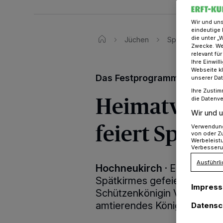
Wir und un
eindeutige 
die unter „
Jüchen
Spätkirmes​ des
Zwecke. Wen
relevant fü
Ihre Einwil
Webseite kl
Das Festprogramm
unserer Da
Ihre Zustim
Heimatverei
die Datenve
Wir und u
feiert Spätk
Verwendung 
von oder Zu
Werbeleist
Verbesseru
Ausführli
Hochneukirch
·
Es ist wied
Spätkirmes gefeiert. Vom 1
Impres
Schützenkönigin Vanessa I. 
amtierendes Königspaar die 
Datensc