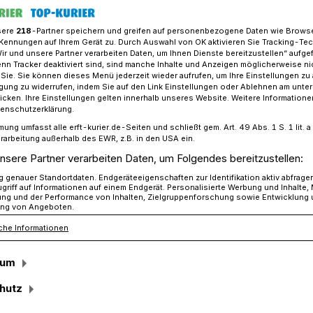
sere
218
-Partner speichern und greifen auf personenbezogene Daten wie Brows
Kennungen auf Ihrem Gerät zu. Durch Auswahl von OK aktivieren Sie Tracking-Te
Wir und unsere Partner verarbeiten Daten, um Ihnen Dienste bereitzustellen“ aufge
 Heimatverein Hochneukirch: das Programm
n Tracker deaktiviert sind, sind manche Inhalte und Anzeigen möglicherweise ni
r Sie. Sie können dieses Menü jederzeit wieder aufrufen, um Ihre Einstellungen zu
ligung zu widerrufen, indem Sie auf den Link Einstellungen oder Ablehnen am unte
icken. Ihre Einstellungen gelten innerhalb unseres Website. Weitere Informationen
tenschutzerklärung.
mung umfasst alle erft-kurier.de-Seiten und schließt gem. Art. 49 Abs. 1 S. 1 lit
n Hochneukirch
rarbeitung außerhalb des EWR, z.B. in den USA ein.
nsere Partner verarbeiten Daten, um Folgendes bereitzustellen:
irmes
genauer Standortdaten. Endgeräteeigenschaften zur Identifikation aktiv abfrage
griff auf Informationen auf einem Endgerät. Personalisierte Werbung und Inhalte
ung und der Performance von Inhalten, Zielgruppenforschung sowie Entwicklung
ng von Angeboten.
che Informationen
er so weit: In Hochneukirch wird die
. bis 3. September werden die
sum
und ihr Prinzgemahl René I. Schmitz als
Feierlichkeiten anführen.
hutz