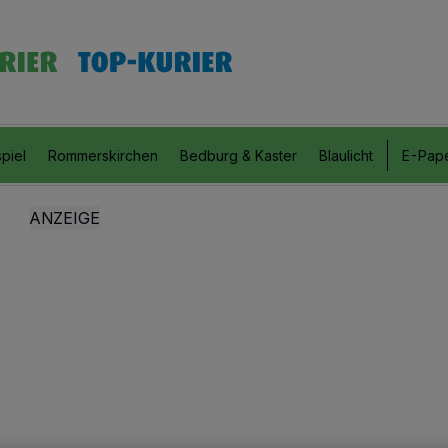
piel
Rommerskirchen
Bedburg & Kaster
Blaulicht
E-Pap