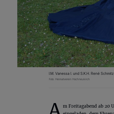
I.M. Vanessa I. und S.K.H. René Schmitz
Foto: Heimatverein Hochneukirch
A
m Freitagabend ab 20 U
eingeladen, dem Ehren