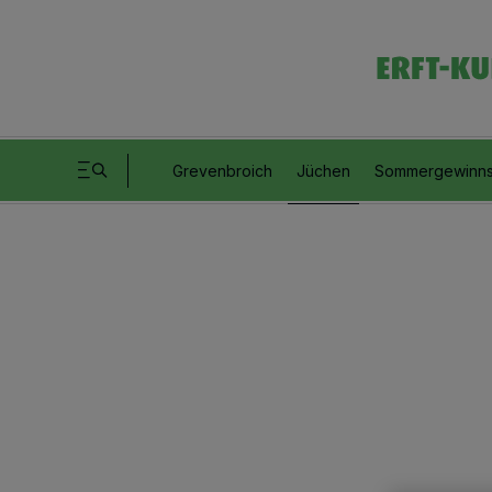
Grevenbroich
Jüchen
Sommergewinns