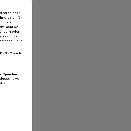
erdaten oder
chnologien für
führten
cht mehr so
 ändern oder
ren Rand der
 finden Sie in
. a DSGVO auch
n. Speichern
, Messung von
 und