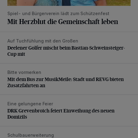
Spiel- und Bürgerverein lädt zum Schützenfest
Mit Herzblut die Gemeinschaft leben
Auf Tuchfühlung mit den Großen
Deelener Golfer mischt beim Bastian-Schweinsteiger-Cup 
Deelener Golfer mischt beim Bastian-Schweinsteiger-
Cup mit
Bitte vormerken
Mit dem Bus zur MusikMeile: Stadt und REVG bieten Zusat
Mit dem Bus zur MusikMeile: Stadt und REVG bieten
Zusatzfahrten an
Eine gelungene Feier
DRK Grevenbroich feiert Einweihung des neuen Domizils
DRK Grevenbroich feiert Einweihung des neuen
Domizils
Schulbauerweiterung
Raummodule für Erasmus-Gymnasium per Kran angeliefer