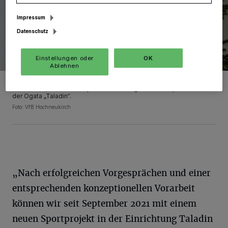
Impressum
Datenschutz
Einstellungen oder
OK
Ablehnen
Nico Wittig engagiert sich für den VfB Hochneukirch. Dort arbeitet er
mit Kindern, die Fußball spielen. Jetzt folgte eine Kooperation mit
der Ogata „Taladin“.
Foto: VfB Hochneukirch
„Nach erfolgreichen Vorgesprächen und einer
entsprechenden konzeptionellen Vorarbeit
können wir seit September 2021 mit einem
neuen Sportprojekt in der Einrichtung Taladin