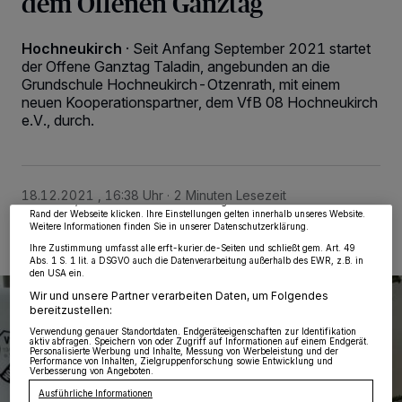
dem Offenen Ganztag
Hochneukirch
·
Seit Anfang September 2021 startet
der Offene Ganztag Taladin, angebunden an die
Grundschule Hochneukirch-Otzenrath, mit einem
neuen Kooperationspartner, dem VfB 08 Hochneukirch
Wir und unsere
218
-Partner speichern und greifen auf personenbezogene Daten
e.V., durch.
wie Browserdaten oder eindeutige Kennungen auf Ihrem Gerät zu. Durch Auswahl
von OK aktivieren Sie Tracking-Technologien für die unter „Wir und unsere
Partner verarbeiten Daten, um Ihnen Dienste bereitzustellen“ aufgeführten
Zwecke. Wenn Tracker deaktiviert sind, sind manche Inhalte und Anzeigen
möglicherweise nicht mehr so relevant für Sie. Sie können dieses Menü jederzeit
wieder aufrufen, um Ihre Einstellungen zu ändern oder Ihre Einwilligung zu
18.12.2021 , 16:38 Uhr
2 Minuten Lesezeit
widerrufen, indem Sie auf den Link Einstellungen oder Ablehnen am unteren
Rand der Webseite klicken. Ihre Einstellungen gelten innerhalb unseres Website.
Weitere Informationen finden Sie in unserer Datenschutzerklärung.
Ihre Zustimmung umfasst alle erft-kurier.de-Seiten und schließt gem. Art. 49
Abs. 1 S. 1 lit. a DSGVO auch die Datenverarbeitung außerhalb des EWR, z.B. in
den USA ein.
Wir und unsere Partner verarbeiten Daten, um Folgendes
bereitzustellen:
Verwendung genauer Standortdaten. Endgeräteeigenschaften zur Identifikation
aktiv abfragen. Speichern von oder Zugriff auf Informationen auf einem Endgerät.
Personalisierte Werbung und Inhalte, Messung von Werbeleistung und der
Performance von Inhalten, Zielgruppenforschung sowie Entwicklung und
Verbesserung von Angeboten.
Ausführliche Informationen