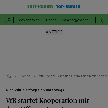
Grevenbroich
Jüchen
Sommergewinnspiel
Romm
Jüchen
VfB Hochneukirch und Ogata Taladin mit Kooper
Nico Wittig erfolgreich unterwegs
VfB startet Kooperation mit