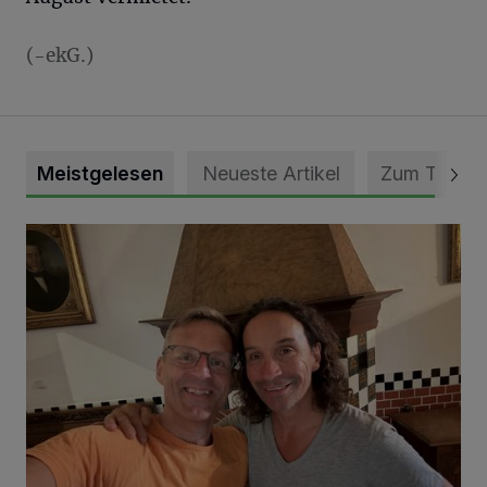
(-ekG.)
Meistgelesen
Neueste Artikel
Zum Thema
„Loss dir nix jefalle“ in 7 Tage 1 Song