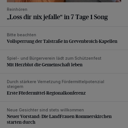
Reinhören
„Loss dir nix jefalle“ in 7 Tage 1 Song
Bitte beachten
Vollsperrung der Talstraße in Grevenbroich-Kapellen
Vollsperrung der Talstraße in Grevenbroich-Kapellen
Spiel- und Bürgerverein lädt zum Schützenfest
Mit Herzblut die Gemeinschaft leben
Mit Herzblut die Gemeinschaft leben
Durch stärkere Vernetzung Fördermittelpotenzial
Erste Fördermittel-Regionalkonferenz
steigern
Erste Fördermittel-Regionalkonferenz
Neue Gesichter sind stets willkommen
Neuer Vorstand: Die LandFrauen Rommerskirchen starten 
Neuer Vorstand: Die LandFrauen Rommerskirchen
starten durch