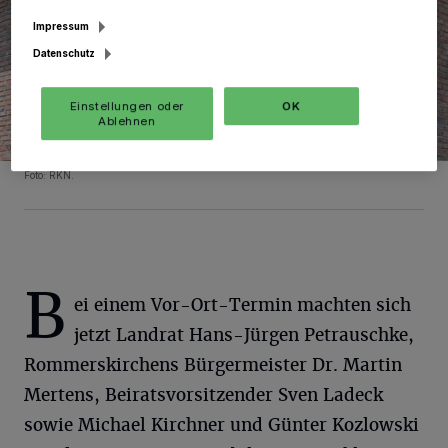
Impressum
Datenschutz
Einstellungen oder
OK
Ablehnen
Foto: RKN.
B
ei einem Vor-Ort-Termin machten sich
jetzt Landrat Hans-Jürgen Petrauschke,
Rommerskirchens Bürgermeister Dr. Martin
Mertens, Beiratsvorsitzender Sven Ladeck
sowie Michael Kirchner und Günter Kozlowski