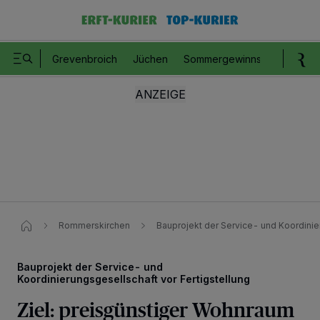
Grevenbroich
Jüchen
Sommergewinnspiel
Romm
Rommerskirchen
Bauprojekt der Service- und Koordinier
Bauprojekt der Service- und
Koordinierungsgesellschaft vor Fertigstellung
Ziel: preisgünstiger Wohnraum