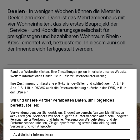
Deelen
·
In wenigen Wochen können die Mieter in
Deelen anrücken. Dann ist das Mehrfamilienhaus mit
vier Wohneinheiten, das als erstes Bauprojekt der
„Service- und Koordinierungsgesellschaft für
preisgünstigen und bezahlbaren Wohnraum Rhein-
Wir und unsere
218
-Partner speichern und greifen auf personenbezogene Daten
Kreis“ errichtet wird, bezugsfertig. In diesem Juni soll
wie Browserdaten oder eindeutige Kennungen auf Ihrem Gerät zu. Durch Auswahl
von OK aktivieren Sie Tracking-Technologien für die unter „Wir und unsere
der Innenbereich fertiggestellt werden.
Partner verarbeiten Daten, um Ihnen Dienste bereitzustellen“ aufgeführten
Zwecke. Wenn Tracker deaktiviert sind, sind manche Inhalte und Anzeigen
möglicherweise nicht mehr so relevant für Sie. Sie können dieses Menü jederzeit
wieder aufrufen, um Ihre Einstellungen zu ändern oder Ihre Einwilligung zu
widerrufen, indem Sie auf den Link Einstellungen oder Ablehnen am unteren
Rand der Webseite klicken. Ihre Einstellungen gelten innerhalb unseres Website.
10.06.2024 , 14:12 Uhr
2 Minuten Lesezeit
Weitere Informationen finden Sie in unserer Datenschutzerklärung.
Ihre Zustimmung umfasst alle erft-kurier.de-Seiten und schließt gem. Art. 49
Abs. 1 S. 1 lit. a DSGVO auch die Datenverarbeitung außerhalb des EWR, z.B. in
den USA ein.
Wir und unsere Partner verarbeiten Daten, um Folgendes
bereitzustellen:
Verwendung genauer Standortdaten. Endgeräteeigenschaften zur Identifikation
aktiv abfragen. Speichern von oder Zugriff auf Informationen auf einem Endgerät.
Personalisierte Werbung und Inhalte, Messung von Werbeleistung und der
Performance von Inhalten, Zielgruppenforschung sowie Entwicklung und
Verbesserung von Angeboten.
Ausführliche Informationen