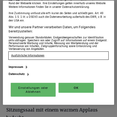
M
it betoniertem Lächeln eröffnete
Rand der Webseite klicken. Ihre Einstellungen gelten innerhalb unseres Website.
Weitere Informationen finden Sie in unserer Datenschutzerklärung.
Bürgermeister Martin Mertens die von
Ihre Zustimmung umfasst alle erft-kurier.de-Seiten und schließt gem. Art. 49
den Oppositionsfraktionen geforderte
Abs. 1 S. 1 lit. a DSGVO auch die Datenverarbeitung außerhalb des EWR, z.B. in
den USA ein.
Sondersitzung des Gillbach-Gemeinderates. In
Wir und unsere Partner verarbeiten Daten, um Folgendes
bereitzustellen:
einer persönlichen Erklärung entschuldigte er
Verwendung genauer Standortdaten. Endgeräteeigenschaften zur Identifikation
sich noch einmal: Im „eigenen Übereifer“
aktiv abfragen. Speichern von oder Zugriff auf Informationen auf einem Endgerät.
Personalisierte Werbung und Inhalte, Messung von Werbeleistung und der
Performance von Inhalten, Zielgruppenforschung sowie Entwicklung und
habe er „keine Rücksicht genommen“.
Verbesserung von Angeboten.
Ausführliche Informationen
Und: „Ich nehme mir das zu Herzen, sehe
Impressum
vieles im Rückblick sehr selbstkritisch. Ich
Datenschutz
habe viel für die Gemeinde erreicht, habe aber
auch Fehler gemacht.“ Am Ende der
Einstellungen oder
OK
Ablehnen
Ausführungen wurde Mertens von etwa der
Hälfte der zahlreichen Zuhörer im
Sitzungssaal mit einem warmen Applaus