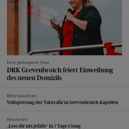
Eine gelungene Feier
DRK Grevenbroich feiert Einweihung
des neuen Domizils
Bitte beachten
Vollsperrung der Talstraße in Grevenbroich-Kapellen
Vollsperrung der Talstraße in Grevenbroich-Kapellen
Reinhören
„Loss dir nix jefalle“ in 7 Tage 1 Song
„Loss dir nix jefalle“ in 7 Tage 1 Song