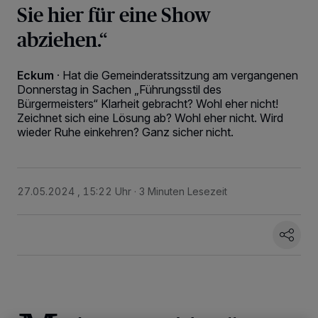
Sie hier für eine Show
abziehen.“
Eckum
·
Hat die Gemeinderatssitzung am vergangenen
Donnerstag in Sachen „Führungsstil des
Bürgermeisters“ Klarheit gebracht? Wohl eher nicht!
Zeichnet sich eine Lösung ab? Wohl eher nicht. Wird
wieder Ruhe einkehren? Ganz sicher nicht.
27.05.2024 , 15:22 Uhr
3 Minuten Lesezeit
Wir und unsere
218
-Partner speichern und greifen auf personenbezogene Daten
wie Browserdaten oder eindeutige Kennungen auf Ihrem Gerät zu. Durch Auswahl
von OK aktivieren Sie Tracking-Technologien für die unter „Wir und unsere
Partner verarbeiten Daten, um Ihnen Dienste bereitzustellen“ aufgeführten
Zwecke. Wenn Tracker deaktiviert sind, sind manche Inhalte und Anzeigen
möglicherweise nicht mehr so relevant für Sie. Sie können dieses Menü jederzeit
wieder aufrufen, um Ihre Einstellungen zu ändern oder Ihre Einwilligung zu
widerrufen, indem Sie auf den Link Einstellungen oder Ablehnen am unteren