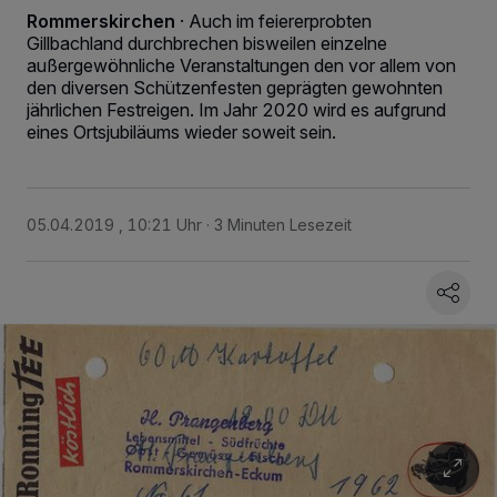
Rommerskirchen
·
Auch im feiererprobten
Gillbachland durchbrechen bisweilen einzelne
außergewöhnliche Veranstaltungen den vor allem von
den diversen Schützenfesten geprägten gewohnten
jährlichen Festreigen. Im Jahr 2020 wird es aufgrund
eines Ortsjubiläums wieder soweit sein.
05.04.2019 , 10:21 Uhr
3 Minuten Lesezeit
Wir und unsere
218
-Partner speichern und greifen auf personenbezogene Daten
wie Browserdaten oder eindeutige Kennungen auf Ihrem Gerät zu. Durch Auswahl
von OK aktivieren Sie Tracking-Technologien für die unter „Wir und unsere
Partner verarbeiten Daten, um Ihnen Dienste bereitzustellen“ aufgeführten
Zwecke. Wenn Tracker deaktiviert sind, sind manche Inhalte und Anzeigen