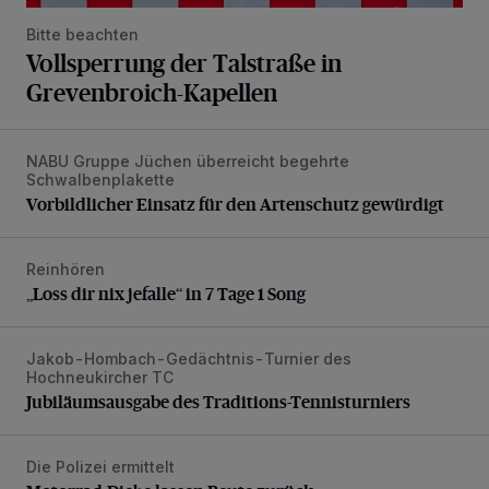
Bitte beachten
Vollsperrung der Talstraße in
Grevenbroich-Kapellen
NABU Gruppe Jüchen überreicht begehrte
Vorbildlicher Einsatz für den Artenschutz gewürdigt
Schwalbenplakette
Vorbildlicher Einsatz für den Artenschutz gewürdigt
Reinhören
„Loss dir nix jefalle“ in 7 Tage 1 Song
„Loss dir nix jefalle“ in 7 Tage 1 Song
Jakob-Hombach-Gedächtnis-Turnier des
Jubiläumsausgabe des Traditions-Tennisturniers
Hochneukircher TC
Jubiläumsausgabe des Traditions-Tennisturniers
Die Polizei ermittelt
Motorrad-Diebe lassen Beute zurück