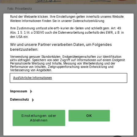
möglicherweise nicht mehr so relevant für Sie. Sie können dieses Menü jederzeit
wieder aufrufen, um Ihre Einstellungen zu ändern oder Ihre Einwilligung zu
Foto: Privatbesitz
widerrufen, indem Sie auf den Link Einstellungen oder Ablehnen am unteren
Rand der Webseite klicken. Ihre Einstellungen gelten innerhalb unseres Website.
Weitere Informationen finden Sie in unserer Datenschutzerklärung.
Ihre Zustimmung umfasst alle erft-kurier.de-Seiten und schließt gem. Art. 49
Abs. 1 S. 1 lit. a DSGVO auch die Datenverarbeitung außerhalb des EWR, z.B. in
den USA ein.
D
Wir und unsere Partner verarbeiten Daten, um Folgendes
er Rommerskirchener Ortsteil Eckum
bereitzustellen:
feiert anlässlich der 825. Wiederkehr
Verwendung genauer Standortdaten. Endgeräteeigenschaften zur Identifikation
aktiv abfragen. Speichern von oder Zugriff auf Informationen auf einem Endgerät.
Personalisierte Werbung und Inhalte, Messung von Werbeleistung und der
seiner Ersterwähnung ein Jubiläumsjahr.
Performance von Inhalten, Zielgruppenforschung sowie Entwicklung und
Verbesserung von Angeboten.
Ausführliche Informationen
Impressum
Datenschutz
Einstellungen oder
OK
Ablehnen