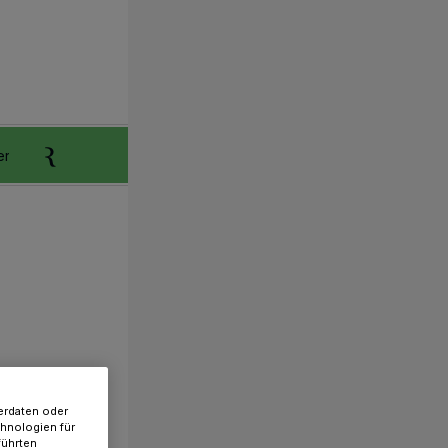
er
Anzeigen aufgeben
Reklamation
erdaten oder
chnologien für
führten