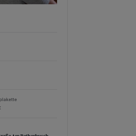
plakette
t
traße Am Reiherbusch
Straße Am Reiherbusch