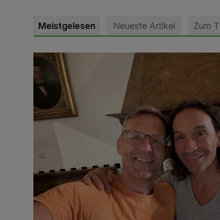
Meistgelesen
Neueste Artikel
Zum 
„Loss dir nix jefalle“ in 7 Tage 1 Song