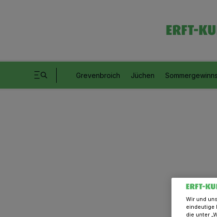
Grevenbroich
Jüchen
Sommergewinns
Wir und un
eindeutige 
die unter „