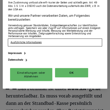
Grevenbroich. Endlich kann die Badesaison am
Ihre Zustimmung umfasst alle erft-kurier.de-Seiten und schließt gem. Art. 49
Kaarster See und im „Strabeach“ beginnen. Ab heute
Abs. 1 S. 1 lit. a DSGVO auch die Datenverarbeitung außerhalb des EWR, z.B. in
werden dort die Tore geöffnet. Wegen Corona gelten
den USA ein.
allerdings neue Regeln.
Wir und unsere Partner verarbeiten Daten, um Folgendes
bereitzustellen:
Verwendung genauer Standortdaten. Endgeräteeigenschaften zur Identifikation
aktiv abfragen. Speichern von oder Zugriff auf Informationen auf einem Endgerät.
Personalisierte Werbung und Inhalte, Messung von Werbeleistung und der
Performance von Inhalten, Zielgruppenforschung sowie Entwicklung und
29.05.2020 , 09:09 Uhr
Eine Minute Lesezeit
Verbesserung von Angeboten.
Ausführliche Informationen
Impressum
Datenschutz
Einstellungen oder
OK
Ablehnen
A
lle Badegäste müssen registriert werden.
Das Formular ist unter
www.kw-gv.de
herunterladbar. Es muss vorab ausgefüllt und
dann an der Strandbad-Kasse persönlich