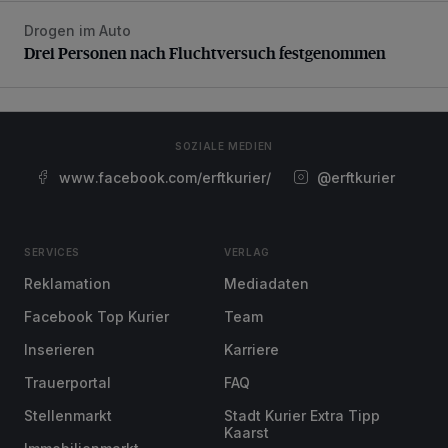
Drogen im Auto
Drei Personen nach Fluchtversuch festgenommen
Drei Personen nach Fluchtversuch festgenommen
SOZIALE MEDIEN
www.facebook.com/erftkurier/
@erftkurier
SERVICES
VERLAG
Reklamation
Mediadaten
Facebook Top Kurier
Team
Inserieren
Karriere
Trauerportal
FAQ
Stellenmarkt
Stadt Kurier Extra Tipp
Kaarst