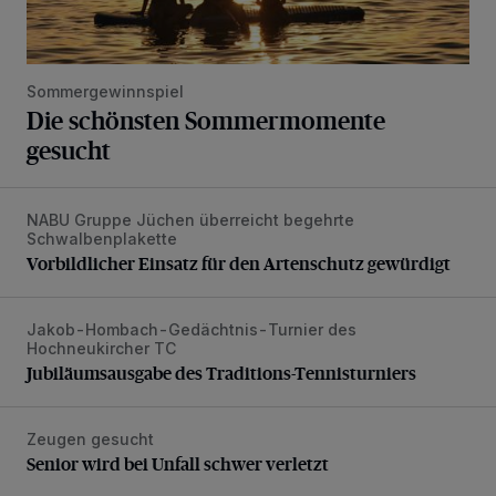
Sommergewinnspiel
Die schönsten Sommermomente
gesucht
NABU Gruppe Jüchen überreicht begehrte
Vorbildlicher Einsatz für den Artenschutz gewürdigt
Schwalbenplakette
Vorbildlicher Einsatz für den Artenschutz gewürdigt
Jakob-Hombach-Gedächtnis-Turnier des
Jubiläumsausgabe des Traditions-Tennisturniers
Hochneukircher TC
Jubiläumsausgabe des Traditions-Tennisturniers
Zeugen gesucht
Senior wird bei Unfall schwer verletzt
Senior wird bei Unfall schwer verletzt