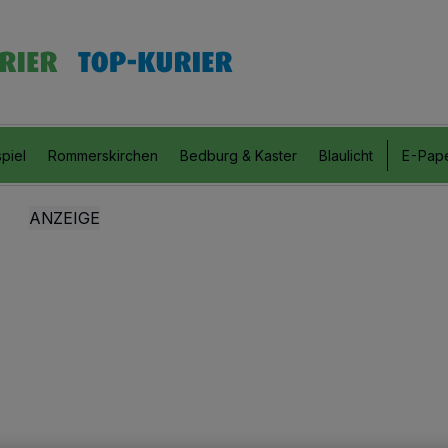
piel
Rommerskirchen
Bedburg & Kaster
Blaulicht
E-Pap