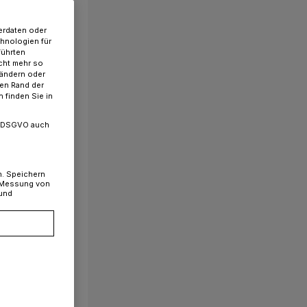
erdaten oder
chnologien für
führten
cht mehr so
 ändern oder
ren Rand der
 finden Sie in
. a DSGVO auch
n. Speichern
, Messung von
 und