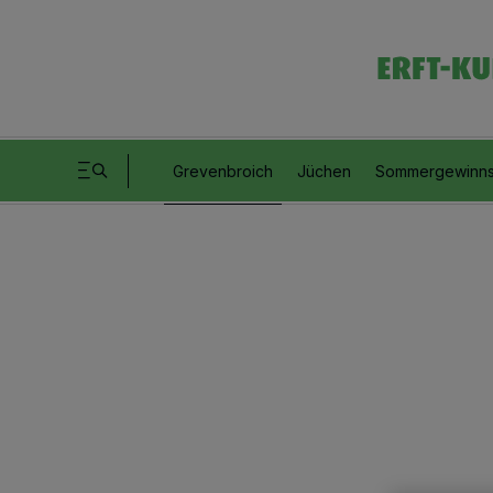
Grevenbroich
Jüchen
Sommergewinns