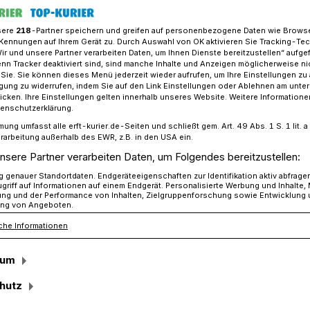
sere
218
-Partner speichern und greifen auf personenbezogene Daten wie Brows
Kennungen auf Ihrem Gerät zu. Durch Auswahl von OK aktivieren Sie Tracking-Te
Wir und unsere Partner verarbeiten Daten, um Ihnen Dienste bereitzustellen“ aufge
andel ist nicht schuld: Wo sind all die Insekten hin?
n Tracker deaktiviert sind, sind manche Inhalte und Anzeigen möglicherweise ni
r Sie. Sie können dieses Menü jederzeit wieder aufrufen, um Ihre Einstellungen zu
ligung zu widerrufen, indem Sie auf den Link Einstellungen oder Ablehnen am unte
icken. Ihre Einstellungen gelten innerhalb unseres Website. Weitere Informationen
tenschutzerklärung.
del ist nicht
mung umfasst alle erft-kurier.de-Seiten und schließt gem. Art. 49 Abs. 1 S. 1 lit
rarbeitung außerhalb des EWR, z.B. in den USA ein.
nd all die Insekten
nsere Partner verarbeiten Daten, um Folgendes bereitzustellen:
genauer Standortdaten. Endgeräteeigenschaften zur Identifikation aktiv abfrage
griff auf Informationen auf einem Endgerät. Personalisierte Werbung und Inhalte
ung und der Performance von Inhalten, Zielgruppenforschung sowie Entwicklung
ng von Angeboten.
che Informationen
ren vom „Entomologischer Verein
sum
em Vortrag im Grevenbroicher Umwelt-
hutz
is er auf den Punkt kam: In den
 die „Biomasse“ der Insekten um 75