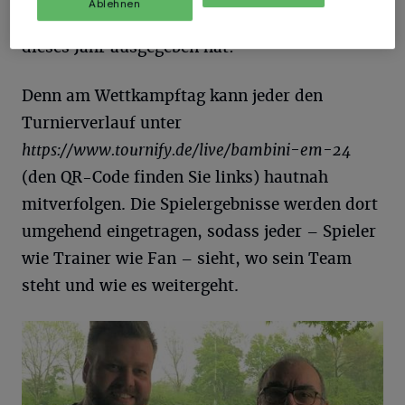
Ablehnen
der beliebten Bambini-Meisterschaften ist, für
dieses Jahr ausgegeben hat:
Denn am Wettkampftag kann jeder den
Turnierverlauf unter
https://www.tournify.de/live/bambini-em-24
(den QR-Code finden Sie links) hautnah
mitverfolgen. Die Spielergebnisse werden dort
umgehend eingetragen, sodass jeder – Spieler
wie Trainer wie Fan – sieht, wo sein Team
steht und wie es weitergeht.