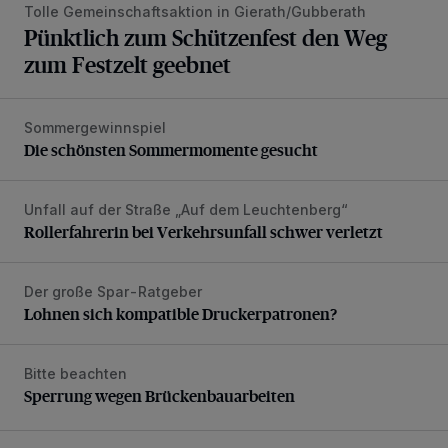
Tolle Gemeinschaftsaktion in Gierath/Gubberath
Pünktlich zum Schützenfest den Weg
zum Festzelt geebnet
Sommergewinnspiel
Die schönsten Sommermomente gesucht
Die schönsten Sommermomente gesucht
Unfall auf der Straße „Auf dem Leuchtenberg“
Rollerfahrerin bei Verkehrsunfall schwer verletzt
Rollerfahrerin bei Verkehrsunfall schwer verletzt
Der große Spar-Ratgeber
Lohnen sich kompatible Druckerpatronen?
Lohnen sich kompatible Druckerpatronen?
Bitte beachten
Sperrung wegen Brückenbauarbeiten
Sperrung wegen Brückenbauarbeiten