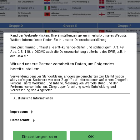
Wir und unsere
218
-Partner speichern und greifen auf personenbezogene Daten
wie Browserdaten oder eindeutige Kennungen auf Ihrem Gerät zu. Durch Auswahl
von OK aktivieren Sie Tracking-Technologien für die unter „Wir und unsere
Partner verarbeiten Daten, um Ihnen Dienste bereitzustellen“ aufgeführten
Zwecke. Wenn Tracker deaktiviert sind, sind manche Inhalte und Anzeigen
möglicherweise nicht mehr so relevant für Sie. Sie können dieses Menü jederzeit
wieder aufrufen, um Ihre Einstellungen zu ändern oder Ihre Einwilligung zu
widerrufen, indem Sie auf den Link Einstellungen oder Ablehnen am unteren
Rand der Webseite klicken. Ihre Einstellungen gelten innerhalb unseres Website.
Weitere Informationen finden Sie in unserer Datenschutzerklärung.
Ihre Zustimmung umfasst alle erft-kurier.de-Seiten und schließt gem. Art. 49
Abs. 1 S. 1 lit. a DSGVO auch die Datenverarbeitung außerhalb des EWR, z.B. in
den USA ein.
Dieses Tableau der „Erft-Kuirier-Bambini-EM“ ist der „großen“ EM
Wir und unsere Partner verarbeiten Daten, um Folgendes
nachempfunden, die dann eine knappe Woche später angepfiffen
bereitzustellen:
wird.
Verwendung genauer Standortdaten. Endgeräteeigenschaften zur Identifikation
Foto: KV
aktiv abfragen. Speichern von oder Zugriff auf Informationen auf einem Endgerät.
Personalisierte Werbung und Inhalte, Messung von Werbeleistung und der
Performance von Inhalten, Zielgruppenforschung sowie Entwicklung und
Verbesserung von Angeboten.
Ausführliche Informationen
Impressum
D
ie „Erft-Kurier-Bambini-EM goes
Datenschutz
digital“ ist das Motto, das die Aktiven
des 1. FC Süd, der von Anfang an Ausrichter
Einstellungen oder
OK