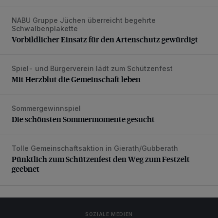
NABU Gruppe Jüchen überreicht begehrte
Vorbildlicher Einsatz für den Artenschutz gewürdigt
Schwalbenplakette
Vorbildlicher Einsatz für den Artenschutz gewürdigt
Spiel- und Bürgerverein lädt zum Schützenfest
Mit Herzblut die Gemeinschaft leben
Mit Herzblut die Gemeinschaft leben
Sommergewinnspiel
Die schönsten Sommermomente gesucht
Die schönsten Sommermomente gesucht
Tolle Gemeinschaftsaktion in Gierath/Gubberath
Pünktlich zum Schützenfest den Weg zum Festzelt geebne
Pünktlich zum Schützenfest den Weg zum Festzelt
geebnet
SOZIALE MEDIEN