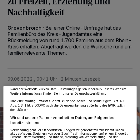
zu Freizeit, Erziehung und
Nachhaltigkeit
Grevenbroich
·
Bei einer Online-Umfrage hat das
Familienbüro des Kreis-Jugendamtes eine
Rückmeldung von rund 1.700 Familien aus dem Rhein-
Kreis erhalten. Abgefragt wurden die Wünsche rund um
familienrelevante Themen.
Wir und unsere
218
-Partner speichern und greifen auf personenbezogene Daten
wie Browserdaten oder eindeutige Kennungen auf Ihrem Gerät zu. Durch Auswahl
von OK aktivieren Sie Tracking-Technologien für die unter „Wir und unsere
Partner verarbeiten Daten, um Ihnen Dienste bereitzustellen“ aufgeführten
Zwecke. Wenn Tracker deaktiviert sind, sind manche Inhalte und Anzeigen
möglicherweise nicht mehr so relevant für Sie. Sie können dieses Menü jederzeit
09.06.2022 , 00:41 Uhr
2 Minuten Lesezeit
wieder aufrufen, um Ihre Einstellungen zu ändern oder Ihre Einwilligung zu
widerrufen, indem Sie auf den Link Einstellungen oder Ablehnen am unteren
Rand der Webseite klicken. Ihre Einstellungen gelten innerhalb unseres Website.
Weitere Informationen finden Sie in unserer Datenschutzerklärung.
Ihre Zustimmung umfasst alle erft-kurier.de-Seiten und schließt gem. Art. 49
Abs. 1 S. 1 lit. a DSGVO auch die Datenverarbeitung außerhalb des EWR, z.B. in
den USA ein.
Wir und unsere Partner verarbeiten Daten, um Folgendes
bereitzustellen:
Verwendung genauer Standortdaten. Endgeräteeigenschaften zur Identifikation
aktiv abfragen. Speichern von oder Zugriff auf Informationen auf einem Endgerät.
Personalisierte Werbung und Inhalte, Messung von Werbeleistung und der