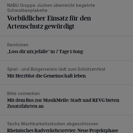
NABU Gruppe Jüchen überreicht begehrte
Schwalbenplakette
Vorbildlicher Einsatz für den
Artenschutz gewürdigt
Reinhören
„Loss dir nix jefalle“ in 7 Tage 1 Song
„Loss dir nix jefalle“ in 7 Tage 1 Song
Spiel- und Bürgerverein lädt zum Schützenfest
Mit Herzblut die Gemeinschaft leben
Mit Herzblut die Gemeinschaft leben
Bitte vormerken
Mit dem Bus zur MusikMeile: Stadt und REVG bieten Zusat
Mit dem Bus zur MusikMeile: Stadt und REVG bieten
Zusatzfahrten an
Sechs Machbarkeitsstudien abgeschlossen
Rheinisches Radverkehrsrevier: Neue Projektphase gestart
Rheinisches Radverkehrsrevier: Neue Projektphase