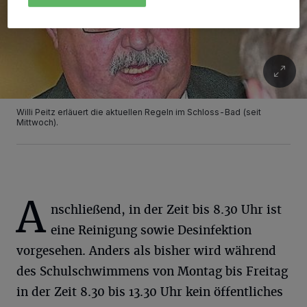
Willi Peitz erläuert die aktuellen Regeln im Schloss-Bad (seit
Mittwoch).
A
nschließend, in der Zeit bis 8.30 Uhr ist
eine Reinigung sowie Desinfektion
vorgesehen. Anders als bisher wird während
des Schulschwimmens von Montag bis Freitag
in der Zeit 8.30 bis 13.30 Uhr kein öffentliches