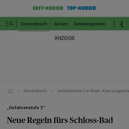
Grevenbroich
Jüchen
Sommergewinnspiel
Romm
Grevenbroich
Gefahrenstufe 2 im Rhein-Kreis ausgeruf
„Gefahrenstufe 2“
Neue Regeln fürs Schloss-Bad
Wir und unsere
218
-Partner speichern und greifen auf personenbezogene Daten