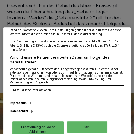
wie Browserdaten oder eindeutige Kennungen auf Ihrem Gerät zu. Durch Auswahl
Grevenbroich. Für das Gebiet des Rhein-Kreises gilt
von OK aktivieren Sie Tracking-Technologien für die unter „Wir und unsere
Partner verarbeiten Daten, um Ihnen Dienste bereitzustellen“ aufgeführten
wegen der Überschreitung des „Sieben-Tage-
Zwecke. Wenn Tracker deaktiviert sind, sind manche Inhalte und Anzeigen
Inzidenz-Wertes“ die „Gefahrenstufe 2“ gilt. Für den
möglicherweise nicht mehr so relevant für Sie. Sie können dieses Menü jederzeit
wieder aufrufen, um Ihre Einstellungen zu ändern oder Ihre Einwilligung zu
Betrieb des Schloss-Bades hat das zunächst folgende
widerrufen, indem Sie auf den Link Einstellungen oder Ablehnen am unteren
Auswirkungen: die Beibehaltung der Zwei-Stunden-
Rand der Webseite klicken. Ihre Einstellungen gelten innerhalb unseres Website.
Öffnungszeiten . Das Frühschwimmen (von 6 bis 8
Weitere Informationen finden Sie in unserer Datenschutzerklärung.
Uhr) bleibt bestehen.
Ihre Zustimmung umfasst alle erft-kurier.de-Seiten und schließt gem. Art. 49
Abs. 1 S. 1 lit. a DSGVO auch die Datenverarbeitung außerhalb des EWR, z.B. in
den USA ein.
Wir und unsere Partner verarbeiten Daten, um Folgendes
bereitzustellen:
21.10.2020 , 18:48 Uhr
Eine Minute Lesezeit
Verwendung genauer Standortdaten. Endgeräteeigenschaften zur Identifikation
aktiv abfragen. Speichern von oder Zugriff auf Informationen auf einem Endgerät.
Personalisierte Werbung und Inhalte, Messung von Werbeleistung und der
Performance von Inhalten, Zielgruppenforschung sowie Entwicklung und
Verbesserung von Angeboten.
Ausführliche Informationen
Impressum
Datenschutz
Einstellungen oder
OK
Ablehnen