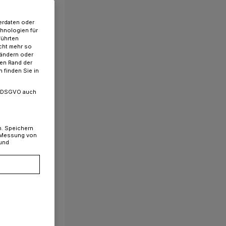
erdaten oder
chnologien für
führten
cht mehr so
 ändern oder
ren Rand der
 finden Sie in
. a DSGVO auch
n. Speichern
, Messung von
 und