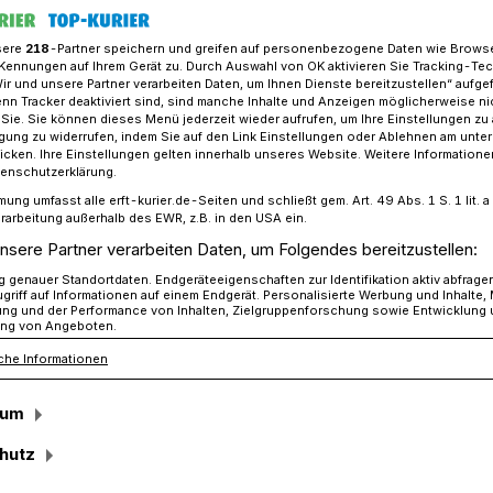
sere
218
-Partner speichern und greifen auf personenbezogene Daten wie Brows
Kennungen auf Ihrem Gerät zu. Durch Auswahl von OK aktivieren Sie Tracking-Te
Wir und unsere Partner verarbeiten Daten, um Ihnen Dienste bereitzustellen“ aufge
icherin macht sich Gedanken um Europa nach Corona.
n Tracker deaktiviert sind, sind manche Inhalte und Anzeigen möglicherweise ni
r Sie. Sie können dieses Menü jederzeit wieder aufrufen, um Ihre Einstellungen zu
ligung zu widerrufen, indem Sie auf den Link Einstellungen oder Ablehnen am unte
icken. Ihre Einstellungen gelten innerhalb unseres Website. Weitere Informationen
chrift vor
tenschutzerklärung.
mung umfasst alle erft-kurier.de-Seiten und schließt gem. Art. 49 Abs. 1 S. 1 lit
t Europa die
rarbeitung außerhalb des EWR, z.B. in den USA ein.
nsere Partner verarbeiten Daten, um Folgendes bereitzustellen:
demie?
genauer Standortdaten. Endgeräteeigenschaften zur Identifikation aktiv abfrage
griff auf Informationen auf einem Endgerät. Personalisierte Werbung und Inhalte
ung und der Performance von Inhalten, Zielgruppenforschung sowie Entwicklung
ng von Angeboten.
che Informationen
und Professorin, Leiterin des „Departments
kratieforschung an der Donau-Universität“
sum
erin des „European Democracy Lab“ in
nen, Guérot und Europa würden in eines
hutz
. Ulrike Guérot „Europa“ zu Eigen gemacht.