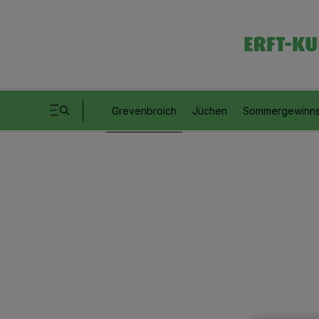
Grevenbroich
Jüchen
Sommergewinns