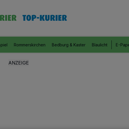
piel
Rommerskirchen
Bedburg & Kaster
Blaulicht
E-Pap