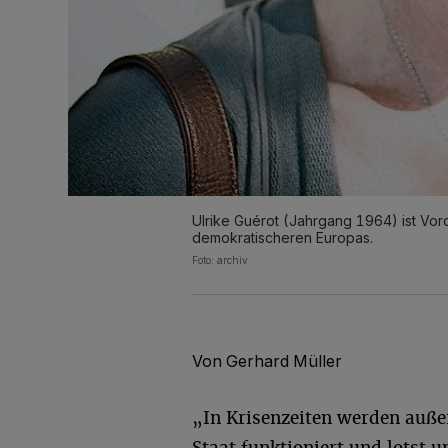
Ulrike Guérot (Jahrgang 1964) ist Vo
demokratischeren Europas.
Foto: archiv
Von Gerhard Müller
„In Krisenzeiten werden auß
Staat funktioniert und lotst u