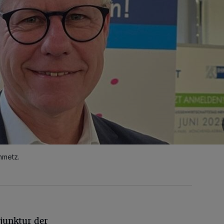
nmetz.
junktur der