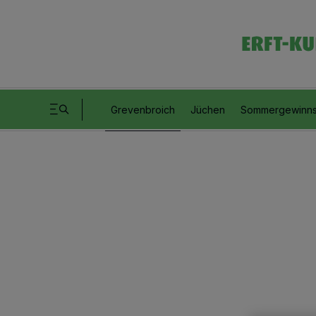
Grevenbroich
Jüchen
Sommergewinns