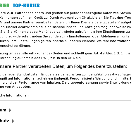
sere
218
-Partner speichern und greifen auf personenbezogene Daten wie Brows
Kennungen auf Ihrem Gerät zu. Durch Auswahl von OK aktivieren Sie Tracking-Te
Wir und unsere Partner verarbeiten Daten, um Ihnen Dienste bereitzustellen“ aufge
e: Immer mehr über Forderungsausfälle und Liquiditätsengpässe
n Tracker deaktiviert sind, sind manche Inhalte und Anzeigen möglicherweise ni
r Sie. Sie können dieses Menü jederzeit wieder aufrufen, um Ihre Einstellungen zu
ligung zu widerrufen, indem Sie auf den Link Einstellungen oder Ablehnen am unte
icken. Ihre Einstellungen gelten innerhalb unseres Website. Weitere Informationen
tenschutzerklärung.
mung umfasst alle erft-kurier.de-Seiten und schließt gem. Art. 49 Abs. 1 S. 1 lit
rarbeitung außerhalb des EWR, z.B. in den USA ein.
nsere Partner verarbeiten Daten, um Folgendes bereitzustellen:
usfälle und
genauer Standortdaten. Endgeräteeigenschaften zur Identifikation aktiv abfrage
griff auf Informationen auf einem Endgerät. Personalisierte Werbung und Inhalte
ung und der Performance von Inhalten, Zielgruppenforschung sowie Entwicklung
ng von Angeboten.
ngpässe
che Informationen
sum
age der Unternehmen in der Region
hutz
ldorf hat sich im Vergleich zum
 verschlechtert. Das geht aus einer