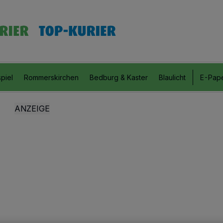
piel
Rommerskirchen
Bedburg & Kaster
Blaulicht
E-Pap