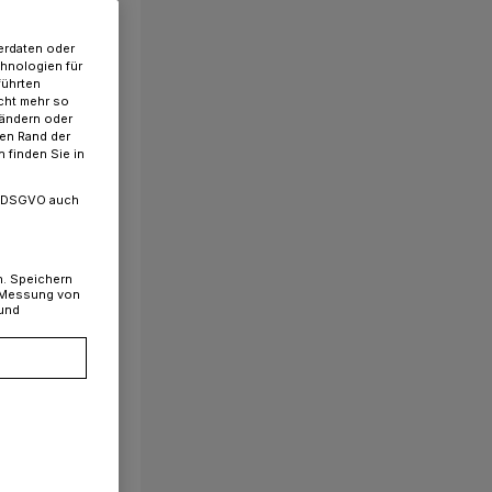
erdaten oder
chnologien für
führten
cht mehr so
 ändern oder
ren Rand der
 finden Sie in
. a DSGVO auch
n. Speichern
, Messung von
 und