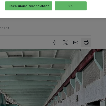
Digital- und Innovationspark vorgesehen.
Einstellungen oder Ablehnen
OK
sezeit