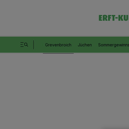
Grevenbroich
Jüchen
Sommergewinns