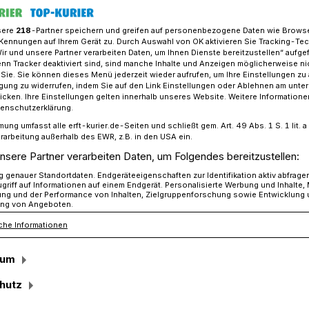
sere
218
-Partner speichern und greifen auf personenbezogene Daten wie Brows
Kennungen auf Ihrem Gerät zu. Durch Auswahl von OK aktivieren Sie Tracking-Te
Wir und unsere Partner verarbeiten Daten, um Ihnen Dienste bereitzustellen“ aufge
ohle zur KI“: Regionalrat stellt Weichen für Leuchtturm-Projekt
n Tracker deaktiviert sind, sind manche Inhalte und Anzeigen möglicherweise ni
r Sie. Sie können dieses Menü jederzeit wieder aufrufen, um Ihre Einstellungen zu
ligung zu widerrufen, indem Sie auf den Link Einstellungen oder Ablehnen am unte
icken. Ihre Einstellungen gelten innerhalb unseres Website. Weitere Informationen
tenschutzerklärung.
mung umfasst alle erft-kurier.de-Seiten und schließt gem. Art. 49 Abs. 1 S. 1 lit
rojekt in
rarbeitung außerhalb des EWR, z.B. in den USA ein.
nsere Partner verarbeiten Daten, um Folgendes bereitzustellen:
rf
genauer Standortdaten. Endgeräteeigenschaften zur Identifikation aktiv abfrage
griff auf Informationen auf einem Endgerät. Personalisierte Werbung und Inhalte
ung und der Performance von Inhalten, Zielgruppenforschung sowie Entwicklung
ng von Angeboten.
che Informationen
lrat Düsseldorf hat die Weichen für ein
men des Strukturwandels im „Rheinischen
sum
derung des Regionalplans, die die Politiker
 Hans-Jürgen Petrauschke (CDU)
hutz
 die Fläche des ehemaligen Kraftwerks