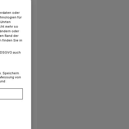
erdaten oder
chnologien für
führten
cht mehr so
 ändern oder
ren Rand der
 finden Sie in
. a DSGVO auch
n. Speichern
, Messung von
 und