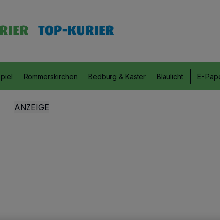
piel
Rommerskirchen
Bedburg & Kaster
Blaulicht
E-Pap