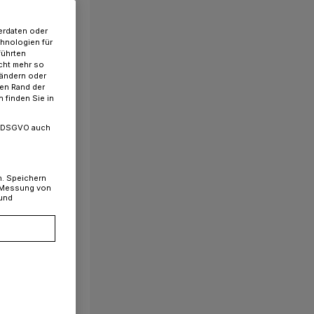
erdaten oder
chnologien für
führten
cht mehr so
 ändern oder
ren Rand der
 finden Sie in
. a DSGVO auch
n. Speichern
, Messung von
 und