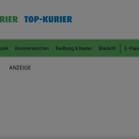
piel
Rommerskirchen
Bedburg & Kaster
Blaulicht
E-Pap