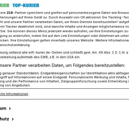
sere
218
-Partner speichern und greifen auf personenbezogene Daten wie Brows
Kennungen auf Ihrem Gerät zu. Durch Auswahl von OK aktivieren Sie Tracking-Te
Wir und unsere Partner verarbeiten Daten, um Ihnen Dienste bereitzustellen“ aufge
ew: Christian Abels, Arbeiter für die Jugendlichen
n Tracker deaktiviert sind, sind manche Inhalte und Anzeigen möglicherweise ni
r Sie. Sie können dieses Menü jederzeit wieder aufrufen, um Ihre Einstellungen zu
ligung zu widerrufen, indem Sie auf den Link Einstellungen oder Ablehnen am unte
icken. Ihre Einstellungen gelten innerhalb unseres Website. Weitere Informationen
, Arbeiter für die Jugendlichen
tenschutzerklärung.
mung umfasst alle erft-kurier.de-Seiten und schließt gem. Art. 49 Abs. 1 S. 1 lit
de Lagerfeuer mit
rarbeitung außerhalb des EWR, z.B. in den USA ein.
nsere Partner verarbeiten Daten, um Folgendes bereitzustellen:
nd Kakao“
genauer Standortdaten. Endgeräteeigenschaften zur Identifikation aktiv abfrage
griff auf Informationen auf einem Endgerät. Personalisierte Werbung und Inhalte
ung und der Performance von Inhalten, Zielgruppenforschung sowie Entwicklung
ng von Angeboten.
che Informationen
els ist vor ein paar Jahren als
 Grevenbroicher Verwaltung gekommen.
sum
ommunale Jugendarbeit – unter Förderung
ten Michael Heesch – komplett
hutz
odernisiert.