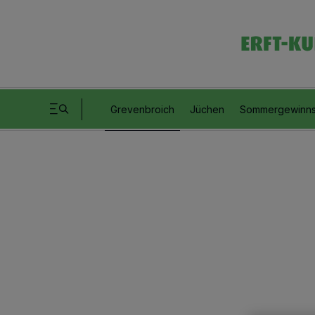
Grevenbroich
Jüchen
Sommergewinns