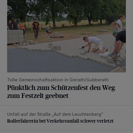
Pünktlich zum Schützenfest den Weg zum Festzelt geebne
Tolle Gemeinschaftsaktion in Gierath/Gubberath
Pünktlich zum Schützenfest den Weg
zum Festzelt geebnet
Unfall auf der Straße „Auf dem Leuchtenberg“
Rollerfahrerin bei Verkehrsunfall schwer verletzt
Rollerfahrerin bei Verkehrsunfall schwer verletzt