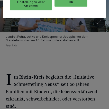
Einstellungen oder
OK
Ablehnen
Landrat Petrauschke und Kreissprecher Josephs vor dem
Ständehaus, das am 10. Februar grün erstahlen soll.
Foto: RKN
I
m Rhein-Kreis begleitet die „Initiative
Schmetterling Neuss“ seit 20 Jahren
Familien mit Kindern, die lebensverkürzend
erkrankt, schwerbehindert oder verstorben
sind.