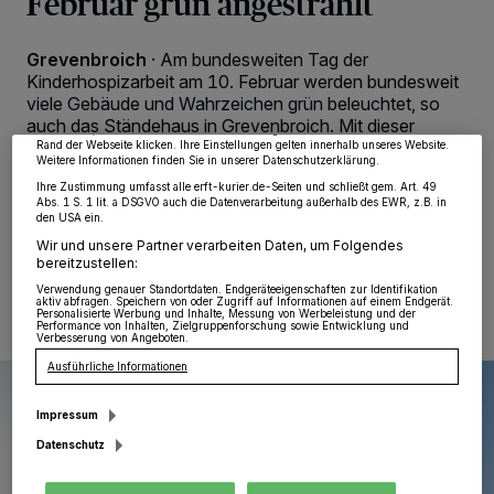
Februar grün angestrahlt
Wir und unsere
218
-Partner speichern und greifen auf personenbezogene Daten
wie Browserdaten oder eindeutige Kennungen auf Ihrem Gerät zu. Durch Auswahl
von OK aktivieren Sie Tracking-Technologien für die unter „Wir und unsere
Grevenbroich
·
Am bundesweiten Tag der
Partner verarbeiten Daten, um Ihnen Dienste bereitzustellen“ aufgeführten
Kinderhospizarbeit am 10. Februar werden bundesweit
Zwecke. Wenn Tracker deaktiviert sind, sind manche Inhalte und Anzeigen
viele Gebäude und Wahrzeichen grün beleuchtet, so
möglicherweise nicht mehr so relevant für Sie. Sie können dieses Menü jederzeit
wieder aufrufen, um Ihre Einstellungen zu ändern oder Ihre Einwilligung zu
auch das Ständehaus in Grevenbroich. Mit dieser
widerrufen, indem Sie auf den Link Einstellungen oder Ablehnen am unteren
Aktion soll auf die Kinder- und Jugendhospizarbeit
Rand der Webseite klicken. Ihre Einstellungen gelten innerhalb unseres Website.
Weitere Informationen finden Sie in unserer Datenschutzerklärung.
aufmerksam gemacht werden.
Ihre Zustimmung umfasst alle erft-kurier.de-Seiten und schließt gem. Art. 49
Abs. 1 S. 1 lit. a DSGVO auch die Datenverarbeitung außerhalb des EWR, z.B. in
den USA ein.
Wir und unsere Partner verarbeiten Daten, um Folgendes
07.02.2022 , 16:00 Uhr
Eine Minute Lesezeit
bereitzustellen:
Verwendung genauer Standortdaten. Endgeräteeigenschaften zur Identifikation
aktiv abfragen. Speichern von oder Zugriff auf Informationen auf einem Endgerät.
Personalisierte Werbung und Inhalte, Messung von Werbeleistung und der
Performance von Inhalten, Zielgruppenforschung sowie Entwicklung und
Verbesserung von Angeboten.
Ausführliche Informationen
Impressum
Datenschutz