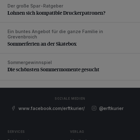
Der große Spar-Ratgeber
Lohnen sich kompatible Druckerpatronen?
Lohnen sich kompatible Druckerpatronen?
Ein buntes Angebot für die ganze Familie in
Sommerferien an der Skatebox
Grevenbroich
Sommerferien an der Skatebox
Sommergewinnspiel
Die schönsten Sommermomente gesucht
Die schönsten Sommermomente gesucht
SOZIALE MEDIEN
www.facebook.com/erftkurier/
@erftkurier
SERVICES
VERLAG