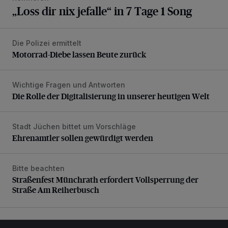
„Loss dir nix jefalle“ in 7 Tage 1 Song
Die Polizei ermittelt
Motorrad-Diebe lassen Beute zurück
Motorrad-Diebe lassen Beute zurück
Wichtige Fragen und Antworten
Die Rolle der Digitalisierung in unserer heutigen Welt
Die Rolle der Digitalisierung in unserer heutigen Welt
Stadt Jüchen bittet um Vorschläge
Ehrenamtler sollen gewürdigt werden
Ehrenamtler sollen gewürdigt werden
Bitte beachten
Straßenfest Münchrath erfordert Vollsperrung der Straße 
Straßenfest Münchrath erfordert Vollsperrung der
Straße Am Reiherbusch