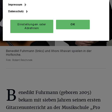
Impressum
Datenschutz
Einstellungen oder
OK
Ablehnen
Benedikt Fuhrmann (links) und Xhoni Xhavari spielen in der
Hofkirche.
Foto: Robert Reichinek
B
enedikt Fuhrmann (geboren 2005)
bekam mit sieben Jahren seinen ersten
Gitarrenunterricht an der Musikschule „Pro