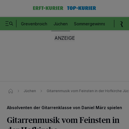
Grevenbroich
Jüchen
Sommergewinnspiel
Romm
Jüchen
Gitarrenmusik vom Feinsten in der Hofkirche​ Jü
Absolventen der Gitarrenklasse von Daniel März spielen
Gitarrenmusik vom Feinsten in