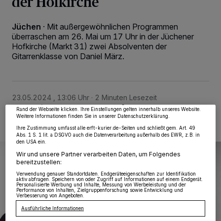
der Hofkirche
Jüchen
·
Mit außergewöhnlichen Programmen
überraschen am 26. Mai um 17 Uhr in der Jüchener
Hofkirche (Markt 31) zwei Absolventen der
Gitarrenklasse von Daniel März.
Wir und unsere
218
-Partner speichern und greifen auf personenbezogene Daten
wie Browserdaten oder eindeutige Kennungen auf Ihrem Gerät zu. Durch Auswahl
von OK aktivieren Sie Tracking-Technologien für die unter „Wir und unsere
Partner verarbeiten Daten, um Ihnen Dienste bereitzustellen“ aufgeführten
Zwecke. Wenn Tracker deaktiviert sind, sind manche Inhalte und Anzeigen
möglicherweise nicht mehr so relevant für Sie. Sie können dieses Menü jederzeit
wieder aufrufen, um Ihre Einstellungen zu ändern oder Ihre Einwilligung zu
23.05.2024 , 13:06 Uhr
2 Minuten Lesezeit
widerrufen, indem Sie auf den Link Einstellungen oder Ablehnen am unteren
Rand der Webseite klicken. Ihre Einstellungen gelten innerhalb unseres Website.
Weitere Informationen finden Sie in unserer Datenschutzerklärung.
Ihre Zustimmung umfasst alle erft-kurier.de-Seiten und schließt gem. Art. 49
Abs. 1 S. 1 lit. a DSGVO auch die Datenverarbeitung außerhalb des EWR, z.B. in
den USA ein.
Wir und unsere Partner verarbeiten Daten, um Folgendes
bereitzustellen:
Verwendung genauer Standortdaten. Endgeräteeigenschaften zur Identifikation
aktiv abfragen. Speichern von oder Zugriff auf Informationen auf einem Endgerät.
Personalisierte Werbung und Inhalte, Messung von Werbeleistung und der
Performance von Inhalten, Zielgruppenforschung sowie Entwicklung und
Verbesserung von Angeboten.
Ausführliche Informationen