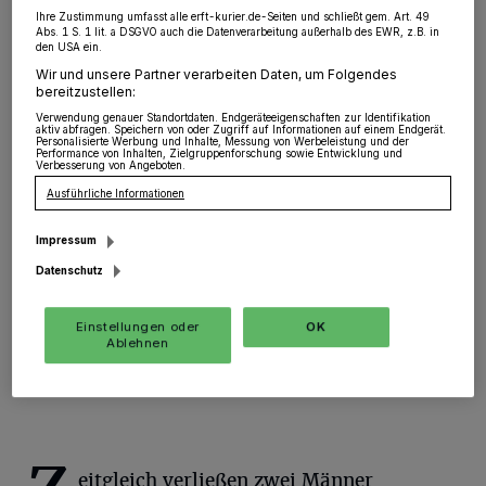
hochwertigen Parfüms
Ihre Zustimmung umfasst alle erft-kurier.de-Seiten und schließt gem. Art. 49
Abs. 1 S. 1 lit. a DSGVO auch die Datenverarbeitung außerhalb des EWR, z.B. in
den USA ein.
Grevenbroich
·
In der Nacht zu Mittwoch, 8.
Wir und unsere Partner verarbeiten Daten, um Folgendes
September, gegen 2.20 Uhr, rückten eine große Anzahl
bereitzustellen:
von Streifenwagen zur Kölner Straße aus. Eine
Verwendung genauer Standortdaten. Endgeräteeigenschaften zur Identifikation
Anwohnerin war durch ein lautes Geräusch aus dem
aktiv abfragen. Speichern von oder Zugriff auf Informationen auf einem Endgerät.
Schlaf gerissen worden. Als sie nachsah, stellte sie die
Personalisierte Werbung und Inhalte, Messung von Werbeleistung und der
Performance von Inhalten, Zielgruppenforschung sowie Entwicklung und
zerbrochene Glaseingangstür der benachbarten
Verbesserung von Angeboten.
Parfümerie fest.
Ausführliche Informationen
Impressum
Datenschutz
08.09.2021 , 12:55 Uhr
Eine Minute Lesezeit
Einstellungen oder
OK
Ablehnen
eitgleich verließen zwei Männer