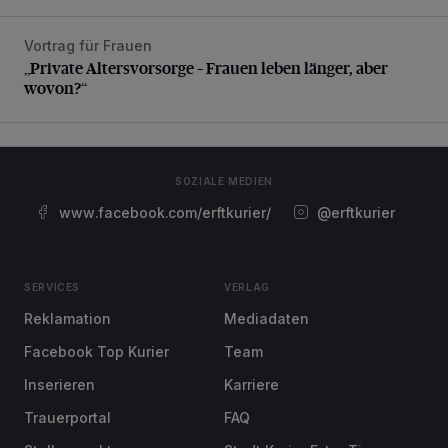
Vortrag für Frauen
„Private Altersvorsorge – Frauen leben länger, aber wovon
„Private Altersvorsorge – Frauen leben länger, aber
wovon?“
SOZIALE MEDIEN
www.facebook.com/erftkurier/
@erftkurier
SERVICES
VERLAG
Reklamation
Mediadaten
Facebook Top Kurier
Team
Inserieren
Karriere
Trauerportal
FAQ