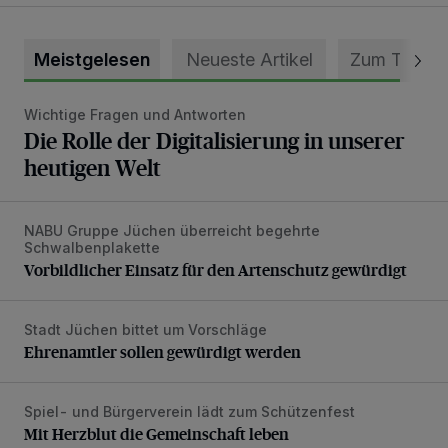
Meistgelesen
Neueste Artikel
Zum Thema
Wichtige Fragen und Antworten
Die Rolle der Digitalisierung in unserer heutigen Welt
Die Rolle der Digitalisierung in unserer
heutigen Welt
NABU Gruppe Jüchen überreicht begehrte
Vorbildlicher Einsatz für den Artenschutz gewürdigt
Schwalbenplakette
Vorbildlicher Einsatz für den Artenschutz gewürdigt
Stadt Jüchen bittet um Vorschläge
Ehrenamtler sollen gewürdigt werden
Ehrenamtler sollen gewürdigt werden
Spiel- und Bürgerverein lädt zum Schützenfest
Mit Herzblut die Gemeinschaft leben
Mit Herzblut die Gemeinschaft leben