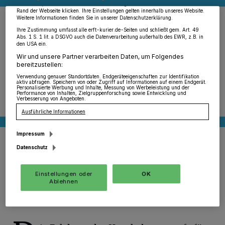
widerrufen, indem Sie auf den Link Einstellungen oder Ablehnen am unteren
Rand der Webseite klicken. Ihre Einstellungen gelten innerhalb unseres Website.
Weitere Informationen finden Sie in unserer Datenschutzerklärung.
Ihre Zustimmung umfasst alle erft-kurier.de-Seiten und schließt gem. Art. 49
Abs. 1 S. 1 lit. a DSGVO auch die Datenverarbeitung außerhalb des EWR, z.B. in
den USA ein.
Wir und unsere Partner verarbeiten Daten, um Folgendes
bereitzustellen:
Verwendung genauer Standortdaten. Endgeräteeigenschaften zur Identifikation
aktiv abfragen. Speichern von oder Zugriff auf Informationen auf einem Endgerät.
Personalisierte Werbung und Inhalte, Messung von Werbeleistung und der
Performance von Inhalten, Zielgruppenforschung sowie Entwicklung und
Verbesserung von Angeboten.
Ausführliche Informationen
Impressum
Die Grafik zeigt die Höhe der Aufwendungen für Sozialleistungen
inklusive Landschaftsumlage sowie die Erträge aus der
Datenschutz
Kreisumlage.
Foto: RKN.
Einstellungen oder
OK
Ablehnen