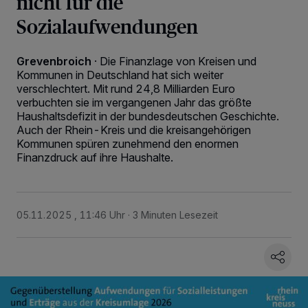
nicht für die
Sozialaufwendungen
Grevenbroich
·
Die Finanzlage von Kreisen und
Kommunen in Deutschland hat sich weiter
verschlechtert. Mit rund 24,8 Milliarden Euro
verbuchten sie im vergangenen Jahr das größte
Haushaltsdefizit in der bundesdeutschen Geschichte.
Auch der Rhein-Kreis und die kreisangehörigen
Kommunen spüren zunehmend den enormen
Finanzdruck auf ihre Haushalte.
05.11.2025 , 11:46 Uhr
3 Minuten Lesezeit
Wir und unsere
218
-Partner speichern und greifen auf personenbezogene Daten
wie Browserdaten oder eindeutige Kennungen auf Ihrem Gerät zu. Durch Auswahl
von OK aktivieren Sie Tracking-Technologien für die unter „Wir und unsere
Partner verarbeiten Daten, um Ihnen Dienste bereitzustellen“ aufgeführten
Zwecke. Wenn Tracker deaktiviert sind, sind manche Inhalte und Anzeigen
möglicherweise nicht mehr so relevant für Sie. Sie können dieses Menü jederzeit
wieder aufrufen, um Ihre Einstellungen zu ändern oder Ihre Einwilligung zu