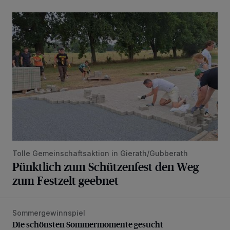
Pünktlich zum Schützenfest den Weg zum Festzelt geebne
Tolle Gemeinschaftsaktion in Gierath/Gubberath
Pünktlich zum Schützenfest den Weg
zum Festzelt geebnet
Sommergewinnspiel
Die schönsten Sommermomente gesucht
Die schönsten Sommermomente gesucht