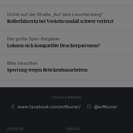
Unfall auf der Straße „Auf dem Leuchtenberg“
Rollerfahrerin bei Verkehrsunfall schwer verletzt
Rollerfahrerin bei Verkehrsunfall schwer verletzt
Der große Spar-Ratgeber
Lohnen sich kompatible Druckerpatronen?
Lohnen sich kompatible Druckerpatronen?
Bitte beachten
Sperrung wegen Brückenbauarbeiten
Sperrung wegen Brückenbauarbeiten
SOZIALE MEDIEN
www.facebook.com/erftkurier/
@erftkurier
SERVICES
VERLAG