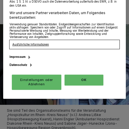
Abs. 1 S. 1 lit. a DSGVO auch die Datenverarbeitung außerhalb des EWR, z.B. in
den USA ein.
Wir und unsere Partner verarbeiten Daten, um Folgendes
bereitzustellen:
Verwendung genauer Standortdaten. Endgeräteeigenschaften zur Identifikation
aktiv abfragen. Speichern von oder Zugriff auf Informationen auf einem Endgerät.
Personalisierte Werbung und Inhalte, Messung von Werbeleistung und der
Performance von Inhalten, Zielgruppenforschung sowie Entwicklung und
Verbesserung von Angeboten.
Ausführliche Informationen
Impressum
Datenschutz
Einstellungen oder
OK
Ablehnen
Sie sind Teil des Organisationsteams für die Veranstaltung
„Hospizkultur im Rhein-Kreis Neuss“ (v.l.): Andrea Lißke
(Hospizbewegung Kaarst), Hanni Engler (Ambulanter Hospizdienst
Diakonie Rhein-Kreis Neuss) und Sabine Jäger-Hunecke (Jona-
Hospizbewegung Region Grevenbroich).