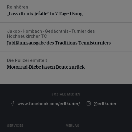
Reinhören
„Loss dir nix jefalle“ in 7 Tage 1 Song
„Loss dir nix jefalle“ in 7 Tage 1 Song
Jakob-Hombach-Gedächtnis-Turnier des
Jubiläumsausgabe des Traditions-Tennisturniers
Hochneukircher TC
Jubiläumsausgabe des Traditions-Tennisturniers
Die Polizei ermittelt
Motorrad-Diebe lassen Beute zurück
Motorrad-Diebe lassen Beute zurück
SOZIALE MEDIEN
www.facebook.com/erftkurier/
@erftkurier
SERVICES
VERLAG