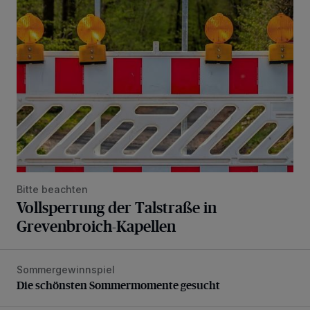
Vollsperrung der Talstraße in Grevenbroich-Kapellen
Bitte beachten
Vollsperrung der Talstraße in
Grevenbroich-Kapellen
Sommergewinnspiel
Die schönsten Sommermomente gesucht
Die schönsten Sommermomente gesucht