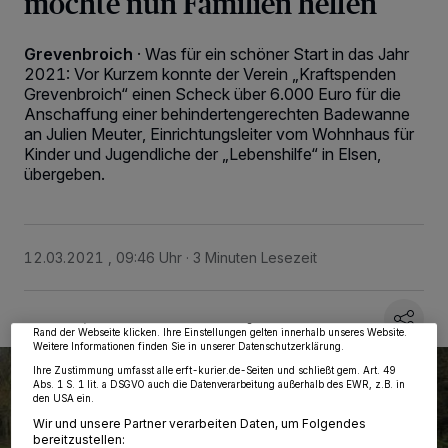
möchte nun Familien helfen
Grevenbroich
·
Was für ein schöner Start in das Jahr
2021: Vor Kurzem konnte der Verein „Kraftspenden
Grevenbroich“ einen Scheck über 6.000 Euro für die
Anschaffung einer behindertengerechten Badewanne
an Julien Meuter, Einrichtungsleiter vom Wohnhaus für
Kinder und Jugendliche der „Lebenshilfe“ in Elsen,
übergeben.
Wir und unsere
218
-Partner speichern und greifen auf personenbezogene Daten
wie Browserdaten oder eindeutige Kennungen auf Ihrem Gerät zu. Durch Auswahl
von OK aktivieren Sie Tracking-Technologien für die unter „Wir und unsere
12.03.2021 , 09:46 Uhr
3 Minuten Lesezeit
Partner verarbeiten Daten, um Ihnen Dienste bereitzustellen“ aufgeführten
Zwecke. Wenn Tracker deaktiviert sind, sind manche Inhalte und Anzeigen
möglicherweise nicht mehr so relevant für Sie. Sie können dieses Menü jederzeit
wieder aufrufen, um Ihre Einstellungen zu ändern oder Ihre Einwilligung zu
widerrufen, indem Sie auf den Link Einstellungen oder Ablehnen am unteren
Rand der Webseite klicken. Ihre Einstellungen gelten innerhalb unseres Website.
Weitere Informationen finden Sie in unserer Datenschutzerklärung.
Ihre Zustimmung umfasst alle erft-kurier.de-Seiten und schließt gem. Art. 49
Abs. 1 S. 1 lit. a DSGVO auch die Datenverarbeitung außerhalb des EWR, z.B. in
den USA ein.
Wir und unsere Partner verarbeiten Daten, um Folgendes
bereitzustellen: