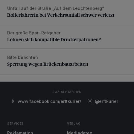
Unfall auf der Straße „Auf dem Leuchtenberg“
Rollerfahrerin bei Verkehrsunfall schwer verletzt
Rollerfahrerin bei Verkehrsunfall schwer verletzt
Der große Spar-Ratgeber
Lohnen sich kompatible Druckerpatronen?
Lohnen sich kompatible Druckerpatronen?
Bitte beachten
Sperrung wegen Brückenbauarbeiten
Sperrung wegen Brückenbauarbeiten
SOZIALE MEDIEN
www.facebook.com/erftkurier/
@erftkurier
SERVICES
VERLAG
Reklamation
Mediadaten