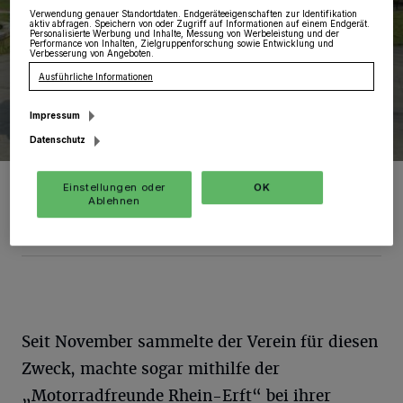
Verwendung genauer Standortdaten. Endgeräteeigenschaften zur Identifikation
aktiv abfragen. Speichern von oder Zugriff auf Informationen auf einem Endgerät.
Personalisierte Werbung und Inhalte, Messung von Werbeleistung und der
Performance von Inhalten, Zielgruppenforschung sowie Entwicklung und
Verbesserung von Angeboten.
Ausführliche Informationen
Impressum
Datenschutz
Ulrich Stein und Christiane Matheja vom Verein Kraftspenden
Einstellungen oder
OK
Grevenbroich e.V. sind überwältigt von der Hilfsbereitschaft der
Ablehnen
Grevenbroicher.
Foto: Kurier Verlag GmbH/Daniela Furth
Seit November sammelte der Verein für diesen
Zweck, machte sogar mithilfe der
„Motorradfreunde Rhein-Erft“ bei ihrer