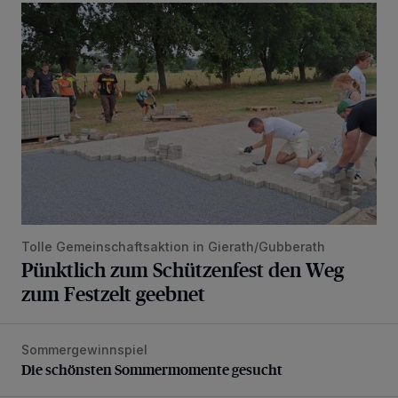
Pünktlich zum Schützenfest den Weg zum Festzelt geebne
Tolle Gemeinschaftsaktion in Gierath/Gubberath
Pünktlich zum Schützenfest den Weg
zum Festzelt geebnet
Sommergewinnspiel
Die schönsten Sommermomente gesucht
Die schönsten Sommermomente gesucht