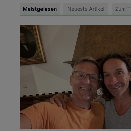
Meistgelesen
Neueste Artikel
Zum 
„Loss dir nix jefalle“ in 7 Tage 1 Song