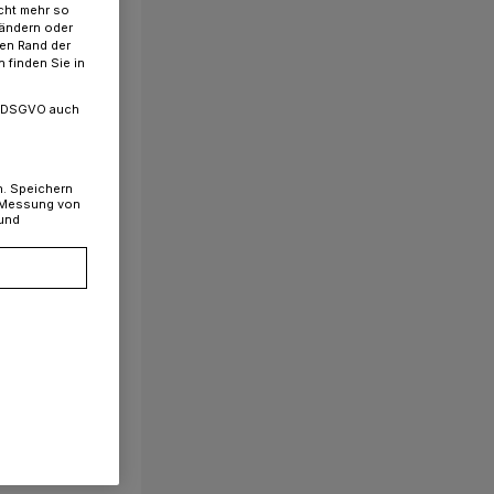
cht mehr so
 ändern oder
ren Rand der
 finden Sie in
. a DSGVO auch
n. Speichern
, Messung von
 und