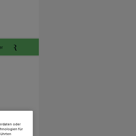
er
Anzeigen aufgeben
Reklamation
erdaten oder
chnologien für
führten