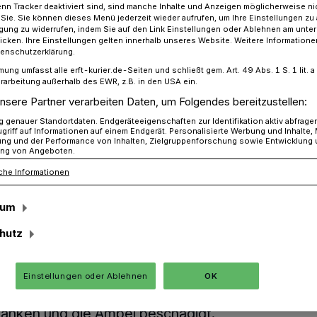
n Tracker deaktiviert sind, sind manche Inhalte und Anzeigen möglicherweise ni
r Sie. Sie können dieses Menü jederzeit wieder aufrufen, um Ihre Einstellungen zu
ligung zu widerrufen, indem Sie auf den Link Einstellungen oder Ablehnen am unte
icken. Ihre Einstellungen gelten innerhalb unseres Website. Weitere Informationen
tenschutzerklärung.
ll​: Vorerst keine Abbiegemöglichkeit nach Jüchen​
mung umfasst alle erft-kurier.de-Seiten und schließt gem. Art. 49 Abs. 1 S. 1 lit
rarbeitung außerhalb des EWR, z.B. in den USA ein.
nsere Partner verarbeiten Daten, um Folgendes bereitzustellen:
genauer Standortdaten. Endgeräteeigenschaften zur Identifikation aktiv abfrage
griff auf Informationen auf einem Endgerät. Personalisierte Werbung und Inhalte
e
ung und der Performance von Inhalten, Zielgruppenforschung sowie Entwicklung
ng von Angeboten.
che Informationen
ichkeit nach
sum
hutz
trichtung Düsseldorf, gab es in der
Einstellungen oder Ablehnen
OK
le Jüchen am Wochenende einen Unfall.
lanken und die Ampel beschädigt.