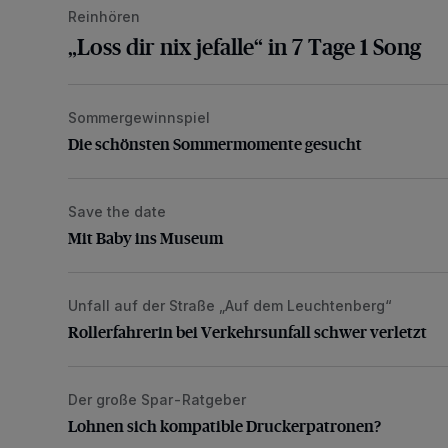
Reinhören
„Loss dir nix jefalle“ in 7 Tage 1 Song
Sommergewinnspiel
Die schönsten Sommermomente gesucht
Die schönsten Sommermomente gesucht
Save the date
Mit Baby ins Museum
Mit Baby ins Museum
Unfall auf der Straße „Auf dem Leuchtenberg“
Rollerfahrerin bei Verkehrsunfall schwer verletzt
Rollerfahrerin bei Verkehrsunfall schwer verletzt
Der große Spar-Ratgeber
Lohnen sich kompatible Druckerpatronen?
Lohnen sich kompatible Druckerpatronen?