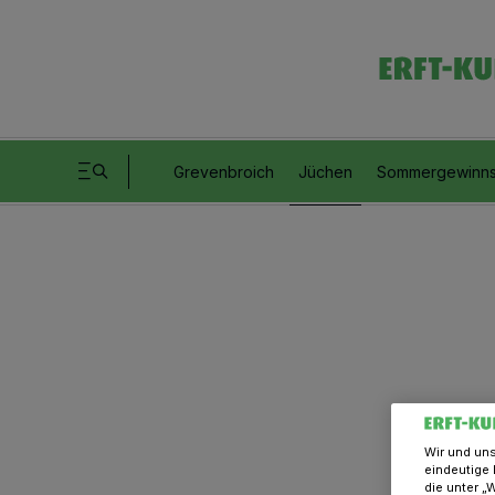
Grevenbroich
Jüchen
Sommergewinns
Wir und un
eindeutige 
die unter „