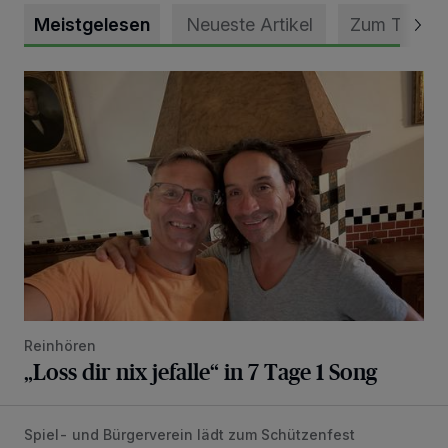
Meistgelesen
Neueste Artikel
Zum Thema
„Loss dir nix jefalle“ in 7 Tage 1 Song
Reinhören
„Loss dir nix jefalle“ in 7 Tage 1 Song
Spiel- und Bürgerverein lädt zum Schützenfest
Mit Herzblut die Gemeinschaft leben