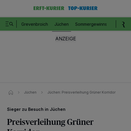
Grevenbroich
Jüchen
Sommergewinnspiel
Romm
Jüchen
Jüchen: Preisverleihung Grüner Korridor​
Sieger zu Besuch in Jüchen
Preisverleihung Grüner