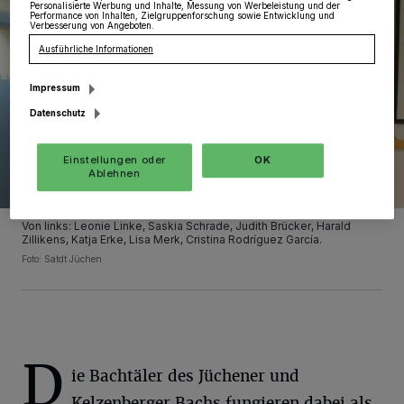
Personalisierte Werbung und Inhalte, Messung von Werbeleistung und der
Performance von Inhalten, Zielgruppenforschung sowie Entwicklung und
Verbesserung von Angeboten.
Ausführliche Informationen
Impressum
Datenschutz
Einstellungen oder
OK
Ablehnen
Von links: Leonie Linke, Saskia Schrade, Judith Brücker, Harald
Zillikens, Katja Erke, Lisa Merk, Cristina Rodríguez García.
Foto: Satdt Jüchen
D
ie Bachtäler des Jüchener und
Kelzenberger Bachs fungieren dabei als