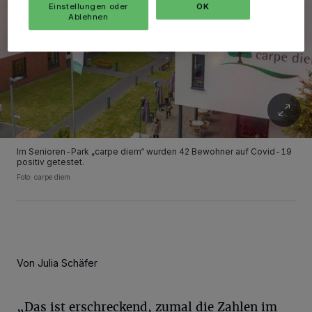
Einstellungen oder
OK
Ablehnen
Im Senioren-Park „carpe diem“ wurden 42 Bewohner auf Covid-19
positiv getestet.
Foto: carpe diem
Von Julia Schäfer
„Das ist erschreckend, zumal die Zahlen im