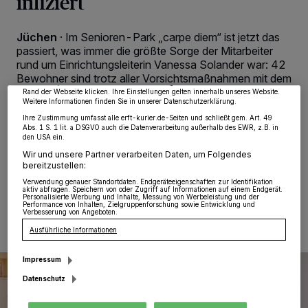
infiziert
Wir und unsere
218
-Partner speichern und greifen auf personenbezogene Daten
wie Browserdaten oder eindeutige Kennungen auf Ihrem Gerät zu. Durch Auswahl
Jüchen
·
Im Senioren-Park „carpe diem“ ist jetzt das
von OK aktivieren Sie Tracking-Technologien für die unter „Wir und unsere
Partner verarbeiten Daten, um Ihnen Dienste bereitzustellen“ aufgeführten
passiert, was immer die größte Sorge der Mitarbeiter
Zwecke. Wenn Tracker deaktiviert sind, sind manche Inhalte und Anzeigen
rund um Einrichtungsleiterin Vanessa Solander war: 42
möglicherweise nicht mehr so relevant für Sie. Sie können dieses Menü jederzeit
wieder aufrufen, um Ihre Einstellungen zu ändern oder Ihre Einwilligung zu
Bewohner sind trotz aller Vorsichtsmaßnahmen mit dem
widerrufen, indem Sie auf den Link Einstellungen oder Ablehnen am unteren
Corona-Virus infiziert. Dadurch schießen die
Rand der Webseite klicken. Ihre Einstellungen gelten innerhalb unseres Website.
Weitere Informationen finden Sie in unserer Datenschutzerklärung.
Infizierten-Zahlen in Jüchen auf 102 (Stand Mittwoch
abend). Der höchste Wert, den unsere Stadt während
Ihre Zustimmung umfasst alle erft-kurier.de-Seiten und schließt gem. Art. 49
Abs. 1 S. 1 lit. a DSGVO auch die Datenverarbeitung außerhalb des EWR, z.B. in
der Corona-Pandemie je hatte.
den USA ein.
Wir und unsere Partner verarbeiten Daten, um Folgendes
bereitzustellen:
Verwendung genauer Standortdaten. Endgeräteeigenschaften zur Identifikation
15.01.2021 , 09:59 Uhr
Eine Minute Lesezeit
aktiv abfragen. Speichern von oder Zugriff auf Informationen auf einem Endgerät.
Personalisierte Werbung und Inhalte, Messung von Werbeleistung und der
Performance von Inhalten, Zielgruppenforschung sowie Entwicklung und
Verbesserung von Angeboten.
Ausführliche Informationen
Impressum
Datenschutz