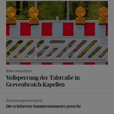
Vollsperrung der Talstraße in Grevenbroich-Kapellen
Bitte beachten
Vollsperrung der Talstraße in
Grevenbroich-Kapellen
Sommergewinnspiel
Die schönsten Sommermomente gesucht
Die schönsten Sommermomente gesucht