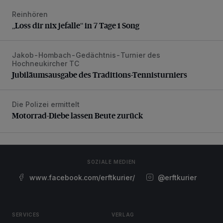
Reinhören
„Loss dir nix jefalle“ in 7 Tage 1 Song
„Loss dir nix jefalle“ in 7 Tage 1 Song
Jakob-Hombach-Gedächtnis-Turnier des
Jubiläumsausgabe des Traditions-Tennisturniers
Hochneukircher TC
Jubiläumsausgabe des Traditions-Tennisturniers
Die Polizei ermittelt
Motorrad-Diebe lassen Beute zurück
Motorrad-Diebe lassen Beute zurück
SOZIALE MEDIEN
www.facebook.com/erftkurier/
@erftkurier
SERVICES
VERLAG