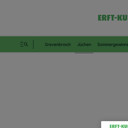
Grevenbroich
Jüchen
Sommergewinns