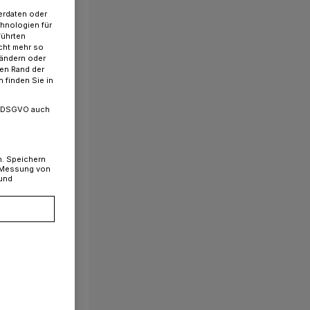
erdaten oder
chnologien für
führten
cht mehr so
 ändern oder
ren Rand der
 finden Sie in
. a DSGVO auch
n. Speichern
, Messung von
 und