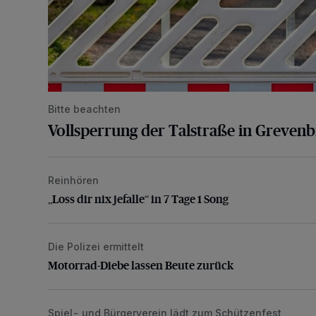
Bitte beachten
Vollsperrung der Talstraße in Greven
Reinhören
„Loss dir nix jefalle“ in 7 Tage 1 Song
„Loss dir nix jefalle“ in 7 Tage 1 Song
Die Polizei ermittelt
Motorrad-Diebe lassen Beute zurück
Motorrad-Diebe lassen Beute zurück
Spiel- und Bürgerverein lädt zum Schützenfest
Mit Herzblut die Gemeinschaft leben