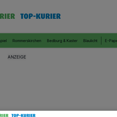
piel
Rommerskirchen
Bedburg & Kaster
Blaulicht
E-Pap