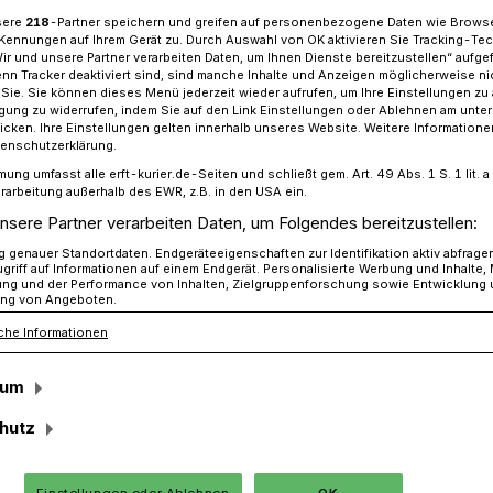
sere
218
-Partner speichern und greifen auf personenbezogene Daten wie Brows
Kennungen auf Ihrem Gerät zu. Durch Auswahl von OK aktivieren Sie Tracking-Te
Wir und unsere Partner verarbeiten Daten, um Ihnen Dienste bereitzustellen“ aufge
n Tracker deaktiviert sind, sind manche Inhalte und Anzeigen möglicherweise ni
amm hat das Friedenslicht nach Hochneukirch geholt.
r Sie. Sie können dieses Menü jederzeit wieder aufrufen, um Ihre Einstellungen zu
ligung zu widerrufen, indem Sie auf den Link Einstellungen oder Ablehnen am unte
icken. Ihre Einstellungen gelten innerhalb unseres Website. Weitere Informationen
tenschutzerklärung.
mung umfasst alle erft-kurier.de-Seiten und schließt gem. Art. 49 Abs. 1 S. 1 lit
rarbeitung außerhalb des EWR, z.B. in den USA ein.
em nach
nsere Partner verarbeiten Daten, um Folgendes bereitzustellen:
genauer Standortdaten. Endgeräteeigenschaften zur Identifikation aktiv abfrage
griff auf Informationen auf einem Endgerät. Personalisierte Werbung und Inhalte
ch
ung und der Performance von Inhalten, Zielgruppenforschung sowie Entwicklung
ng von Angeboten.
che Informationen
n überwindet Grenzen“. Mit diesem Satz
sum
rung zum Friedenslicht in diesem Jahr. Und
auch alle Einschränkungen, die Corona
hutz
ringt und an die wir uns halten, um
cht ist warm, gibt Hoffnung. Und deshalb