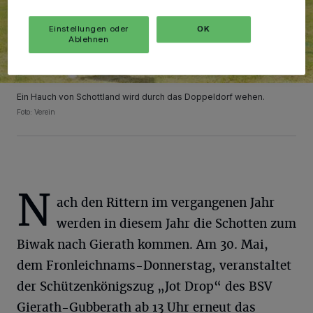
Einstellungen oder
OK
Ablehnen
Ein Hauch von Schottland wird durch das Doppeldorf wehen.
Foto: Verein
N
ach den Rittern im vergangenen Jahr
werden in diesem Jahr die Schotten zum
Biwak nach Gierath kommen. Am 30. Mai,
dem Fronleichnams-Donnerstag, veranstaltet
der Schützenkönigszug „Jot Drop“ des BSV
Gierath-Gubberath ab 13 Uhr erneut das