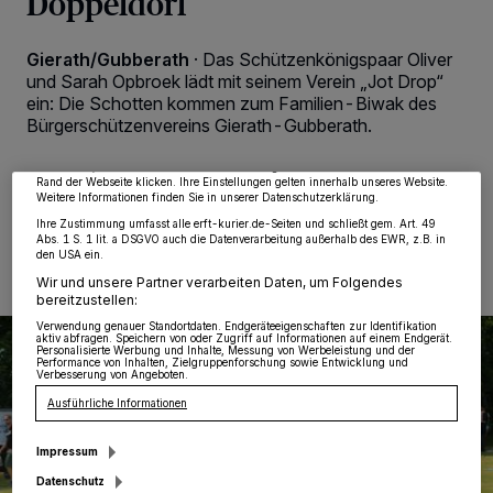
Doppeldorf
Gierath/Gubberath
·
Das Schützenkönigspaar Oliver
Wir und unsere
218
-Partner speichern und greifen auf personenbezogene Daten
wie Browserdaten oder eindeutige Kennungen auf Ihrem Gerät zu. Durch Auswahl
und Sarah Opbroek lädt mit seinem Verein „Jot Drop“
von OK aktivieren Sie Tracking-Technologien für die unter „Wir und unsere
ein: Die Schotten kommen zum Familien-Biwak des
Partner verarbeiten Daten, um Ihnen Dienste bereitzustellen“ aufgeführten
Bürgerschützenvereins Gierath-Gubberath.
Zwecke. Wenn Tracker deaktiviert sind, sind manche Inhalte und Anzeigen
möglicherweise nicht mehr so relevant für Sie. Sie können dieses Menü jederzeit
wieder aufrufen, um Ihre Einstellungen zu ändern oder Ihre Einwilligung zu
widerrufen, indem Sie auf den Link Einstellungen oder Ablehnen am unteren
Rand der Webseite klicken. Ihre Einstellungen gelten innerhalb unseres Website.
Weitere Informationen finden Sie in unserer Datenschutzerklärung.
27.05.2024 , 08:00 Uhr
Eine Minute Lesezeit
Ihre Zustimmung umfasst alle erft-kurier.de-Seiten und schließt gem. Art. 49
Abs. 1 S. 1 lit. a DSGVO auch die Datenverarbeitung außerhalb des EWR, z.B. in
den USA ein.
Wir und unsere Partner verarbeiten Daten, um Folgendes
bereitzustellen:
Verwendung genauer Standortdaten. Endgeräteeigenschaften zur Identifikation
aktiv abfragen. Speichern von oder Zugriff auf Informationen auf einem Endgerät.
Personalisierte Werbung und Inhalte, Messung von Werbeleistung und der
Performance von Inhalten, Zielgruppenforschung sowie Entwicklung und
Verbesserung von Angeboten.
Ausführliche Informationen
Impressum
Datenschutz