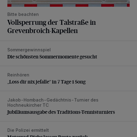
Bitte beachten
Vollsperrung der Talstraße in
Grevenbroich-Kapellen
Sommergewinnspiel
Die schönsten Sommermomente gesucht
Die schönsten Sommermomente gesucht
Reinhören
„Loss dir nix jefalle“ in 7 Tage 1 Song
„Loss dir nix jefalle“ in 7 Tage 1 Song
Jakob-Hombach-Gedächtnis-Turnier des
Jubiläumsausgabe des Traditions-Tennisturniers
Hochneukircher TC
Jubiläumsausgabe des Traditions-Tennisturniers
Die Polizei ermittelt
Motorrad-Diebe lassen Beute zurück
Motorrad-Diebe lassen Beute zurück